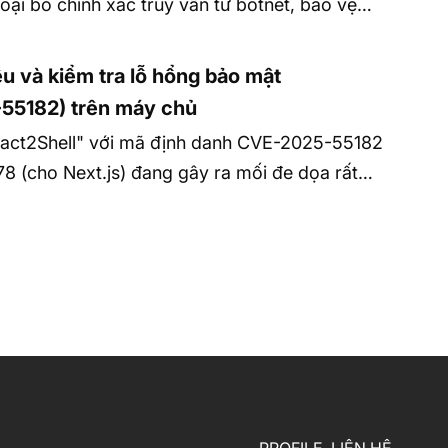
oại bỏ chính xác truy vấn từ botnet, bảo vệ
g thật. Trong bài viết này, mình sẽ hướng dẫn
 DDoS bằng…
u và kiểm tra lỗ hổng bảo mật
5182) trên máy chủ
act2Shell" với mã định danh CVE-2025-55182
 (cho Next.js) đang gây ra mối đe dọa rất
c máy chủ web sử dụng React và Next.js. Điểm
 yêu cầu xác thực và có thể bị khai…