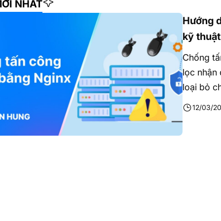
MỚI NHẤT
Hướng d
kỹ thuật
Chống tấ
lọc nhận 
loại bỏ c
dịch vụ c
12/03/2
hướng dẫ