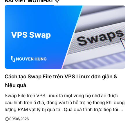
BÀI VIẾT MỚI NHẤT
Cách tạo Swap File trên VPS Linux đơn giản &
hiệu quả
Swap File trên VPS Linux là một vùng bộ nhớ ảo được
cấu hình trên ổ đĩa, đóng vai trò hỗ trợ hệ thống khi dung
lượng RAM vật lý bị quá tải. Qua quá trình trực tiếp tối ưu
hóa máy chủ và xử lý sự cố tràn RAM cho khách hàng,
09/06/2026
mình nhận…