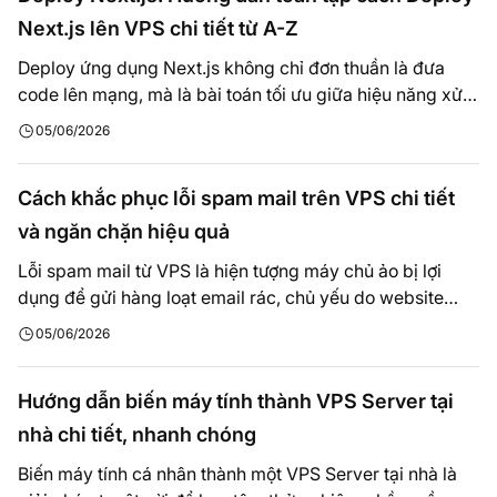
Next.js lên VPS chi tiết từ A-Z
Deploy ứng dụng Next.js không chỉ đơn thuần là đưa
code lên mạng, mà là bài toán tối ưu giữa hiệu năng xử
lý phía server (SSR) và tốc độ phản hồi cho người dùng.
05/06/2026
Bài viết này được mình đúc kết từ quá trình trực tiếp hỗ
trợ triển khai và tối ưu hạ…
Cách khắc phục lỗi spam mail trên VPS chi tiết
và ngăn chặn hiệu quả
Lỗi spam mail từ VPS là hiện tượng máy chủ ảo bị lợi
dụng để gửi hàng loạt email rác, chủ yếu do website
dính mã độc, bị hack hoặc lộ thông tin tài khoản email,
05/06/2026
FTP hay hosting. Trong bài viết này, mình sẽ cùng bạn
tìm hiểu chi tiết về các nguyên nhân…
Hướng dẫn biến máy tính thành VPS Server tại
nhà chi tiết, nhanh chóng
Biến máy tính cá nhân thành một VPS Server tại nhà là