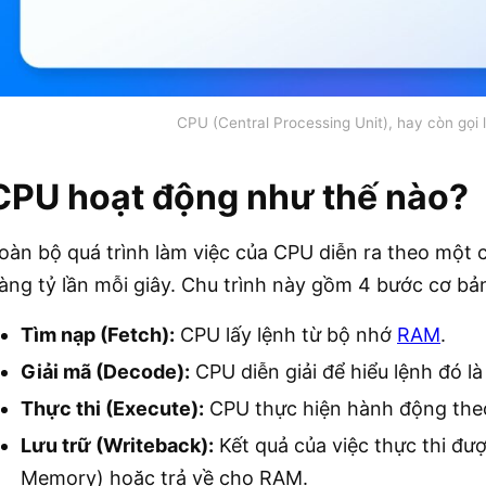
CPU (Central Processing Unit), hay còn gọi l
CPU hoạt động như thế nào?
oàn bộ quá trình làm việc của CPU diễn ra theo một chu
àng tỷ lần mỗi giây. Chu trình này gồm 4 bước cơ bả
Tìm nạp (Fetch):
CPU lấy lệnh từ bộ nhớ
RAM
.
Giải mã (Decode):
CPU diễn giải để hiểu lệnh đó là 
Thực thi (Execute):
CPU thực hiện hành động theo
Lưu trữ (Writeback):
Kết quả của việc thực thi được
Memory) hoặc trả về cho RAM.