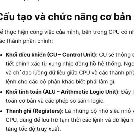
Cấu tạo và chức năng cơ bản
ể thực hiện công việc của mình, bên trong CPU có 
ác thành phần chính:
Khối điều khiển (CU – Control Unit):
CU sẽ thông d
tiết chính xác từ xung nhịp đồng hồ hệ thống. Ngo
và chỉ đạo luồng dữ liệu giữa CPU và các thành p
lệnh cho các bộ phận khác biết phải làm gì.
Khối tính toán (ALU – Arithmetic Logic Unit):
Đây l
toán cơ bản và các phép so sánh logic.
Thanh ghi (Registers):
Là những bộ nhớ siêu nhỏ v
CPU, dùng để lưu trữ tạm thời các lệnh và dữ liệu 
tăng tốc độ truy xuất.