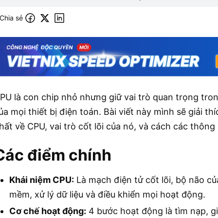
Chia sẻ
PU là con chip nhỏ nhưng giữ vai trò quan trọng tro
ủa mọi thiết bị điện toán. Bài viết này mình sẽ giải t
hất về CPU, vai trò cốt lõi của nó, và cách các thông
Các điểm chính
Khái niệm CPU
:
Là mạch điện tử cốt lõi, bộ não củ
mềm, xử lý dữ liệu và điều khiển mọi hoạt động.
Cơ chế hoạt động:
4 bước hoạt động là tìm nạp, giả