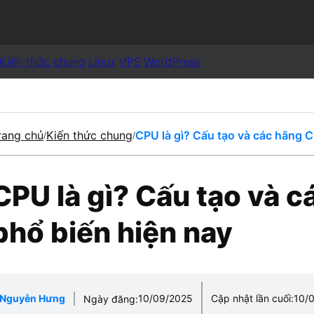
Kiến thức chung
Linux
VPS
WordPress
rang chủ
Kiến thức chung
CPU là gì? Cấu tạo và các hãng 
/
/
CPU là gì? Cấu tạo và 
phổ biến hiện nay
Nguyễn Hưng
10/09/2025
Cập nhật lần cuối:
10/
Ngày đăng: