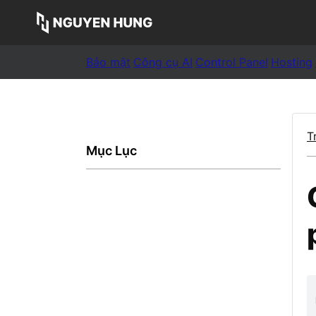
Bảo mật
Công cụ AI
Control Panel
Hosting
T
Mục Lục