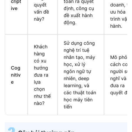
cript
toán ra quyết
quyết
doanh, tố
ive
định, công cụ
vấn đề
ưu hóa q
đề xuất hành
này?
trình vận
động.
hành.
Sử dụng công
Khách
nghệ trí tuệ
hàng
nhân tạo, máy
Mô phỏn
có xu
học, xử lý
cách con
Cog
hướng
ngôn ngữ tự
người suy
nitiv
đưa ra
nhiên, deep
nghĩ và
e
lựa
learning, và
đưa ra
chọn
các thuật toán
quyết địn
như thế
học máy tiên
nào?
tiến