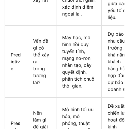
xảy ra?
chuỗi thời gian,
giữa các
xác định điểm
yếu tố dữ
ngoại lai.
liệu.
Dự báo
Máy học, mô
Vấn đề
nhu cầu t
hình hồi quy
gì có
trường,
tuyến tính,
Pred
thể xảy
khả năng
mạng nơ-ron
ictiv
ra
khách
nhân tạo, cây
e
trong
hàng hủy
quyết định,
tương
hợp đồng
phân tích chuỗi
lai?
dự báo
thời gian.
doanh số.
Đề xuất
Mô hình tối ưu
Nên
chiến lượ
hóa, mô
làm gì
hoạt độn
Pres
phỏng, thuật
để giải
kinh