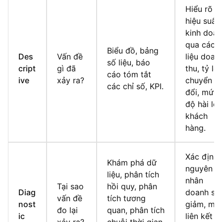
Hiểu rõ
hiệu suất
kinh doa
qua các 
Biểu đồ, bảng
Des
Vấn đề
liệu doan
số liệu, báo
cript
gì đã
thu, tỷ lệ
cáo tóm tắt
ive
xảy ra?
chuyển
các chỉ số, KPI.
đổi, mức
độ hài lò
khách
hàng.
Xác định
Khám phá dữ
nguyên
liệu, phân tích
nhân
Tại sao
hồi quy, phân
Diag
doanh số
vấn đề
tích tương
nost
giảm, mối
đo lại
quan, phân tích
ic
liên kết