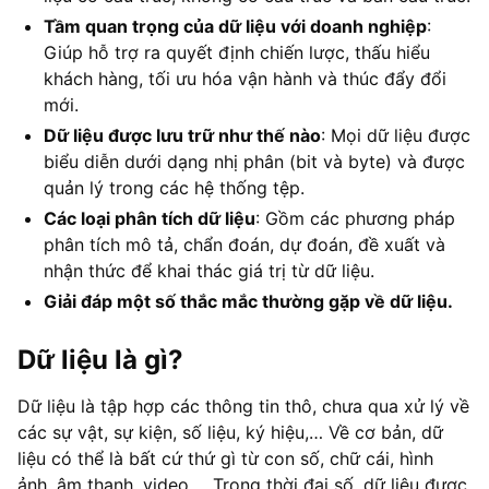
Tầm quan trọng của dữ liệu với doanh nghiệp
:
Giúp hỗ trợ ra quyết định chiến lược, thấu hiểu
khách hàng, tối ưu hóa vận hành và thúc đẩy đổi
mới.
Dữ liệu được lưu trữ như thế nào
: Mọi dữ liệu được
biểu diễn dưới dạng nhị phân (bit và byte) và được
quản lý trong các hệ thống tệp.
Các loại phân tích dữ liệu
: Gồm các phương pháp
phân tích mô tả, chẩn đoán, dự đoán, đề xuất và
nhận thức để khai thác giá trị từ dữ liệu.
Giải đáp một số thắc mắc thường gặp về dữ liệu.
Dữ liệu là gì?
Dữ liệu là tập hợp các thông tin thô, chưa qua xử lý về
các sự vật, sự kiện, số liệu, ký hiệu,… Về cơ bản, dữ
liệu có thể là bất cứ thứ gì từ con số, chữ cái, hình
ảnh, âm thanh, video,… Trong thời đại số, dữ liệu được