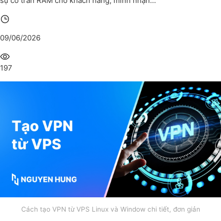
sự cố tràn RAM cho khách hàng, mình nhận…
09/06/2026
197
Cách tạo VPN từ VPS Linux và Window chi tiết, đơn giản