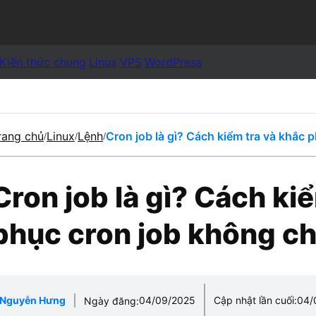
Kiến thức chung
Linux
VPS
WordPress
rang chủ
Linux
Lệnh
Cron job là gì? Cách kiểm tra và khắc p
/
/
/
Cron job là gì? Cách ki
phục cron job không chạ
Nguyễn Hưng
04/09/2025
Cập nhật lần cuối:
04/
Ngày đăng: