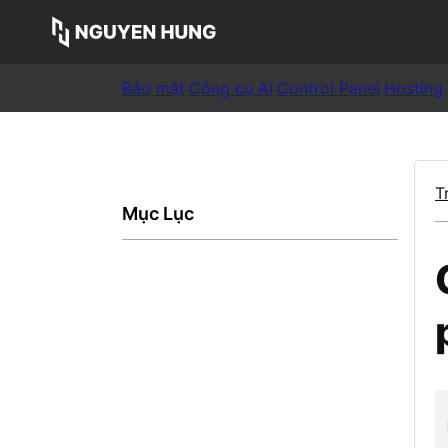
Bảo mật
Công cụ AI
Control Panel
Hosting
T
Mục Lục