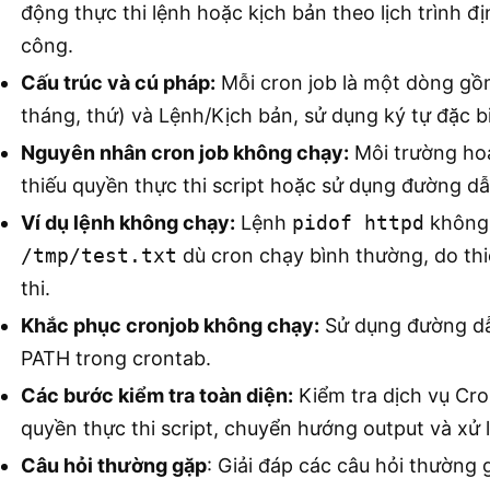
động thực thi lệnh hoặc kịch bản theo lịch trình đ
công.
Cấu trúc và cú pháp:
Mỗi cron job là một dòng gồm
tháng, thứ) và Lệnh/Kịch bản, sử dụng ký tự đặc biệt (
Nguyên nhân cron job không chạy:
Môi trường hoạ
thiếu quyền thực thi script hoặc sử dụng đường dẫ
Ví dụ lệnh không chạy:
Lệnh
pidof httpd
không 
/tmp/test.txt
dù cron chạy bình thường, do thi
thi.
Khắc phục cronjob không chạy:
Sử dụng đường dẫn
PATH trong crontab.
Các bước kiểm tra toàn diện:
Kiểm tra dịch vụ Cro
quyền thực thi script, chuyển hướng output và xử l
Câu hỏi thường gặp
: Giải đáp các câu hỏi thường 