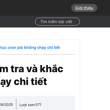
Giới thiệu
Search
hục cron job không chạy chi tiết
ểm tra và khắc
y chi tiết
09/2025
571
Lượt xem: