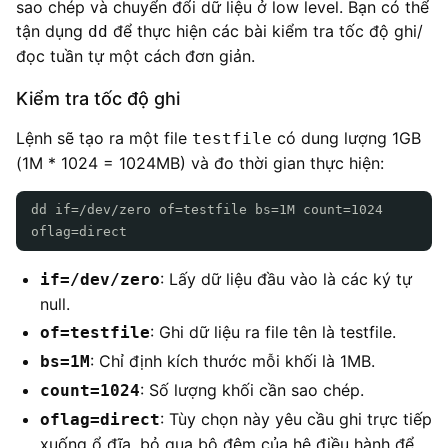
sao chép và chuyển đổi dữ liệu ở low level. Bạn có thể
tận dụng
để thực hiện các bài kiểm tra tốc độ ghi/
dd
đọc tuần tự một cách đơn giản.
Kiểm tra tốc độ ghi
Lệnh sẽ tạo ra một file
có dung lượng 1GB
testfile
(1M * 1024 = 1024MB) và đo thời gian thực hiện:
dd if=/dev/zero of=testfile bs=1M count=1024
oflag=direct
: Lấy dữ liệu đầu vào là các ký tự
if=/dev/zero
null.
: Ghi dữ liệu ra file tên là testfile.
of=testfile
: Chỉ định kích thước mỗi khối là 1MB.
bs=1M
: Số lượng khối cần sao chép.
count=1024
: Tùy chọn này yêu cầu ghi trực tiếp
oflag=direct
xuống ổ đĩa, bỏ qua bộ đệm của hệ điều hành để