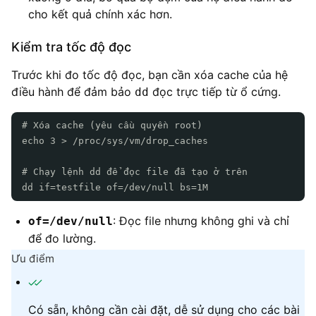
cho kết quả chính xác hơn.
Kiểm tra tốc độ đọc
Trước khi đo tốc độ đọc, bạn cần xóa cache của hệ
điều hành để đảm bảo
đọc trực tiếp từ ổ cứng.
dd
# Xóa cache (yêu cầu quyền root)
echo 3 > /proc/sys/vm/drop_caches
# Chạy lệnh dd để đọc file đã tạo ở trên
dd if=testfile of=/dev/null bs=1M
: Đọc file nhưng không ghi và chỉ
of=/dev/null
để đo lường.
Ưu điểm
Có sẵn, không cần cài đặt, dễ sử dụng cho các bài