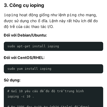
3. Công cụ ioping
hoạt động giống như lệnh
cho mạng,
ioping
ping
được sử dụng cho ổ đĩa. Lệnh này rất hữu ích để đo
độ trễ của các thao tác I/O.
Đối với Debian/Ubuntu:
sudo apt-get install ioping
Đối với CentOS/RHEL:
sudo yum install ioping
Sử dụng:
# Gửi 10 yêu cầu để đo độ trễ trung bình
ioping -c 10 .
# Đo IOPS đọc tuần tự (nhấn Ctrl+C để dừng)