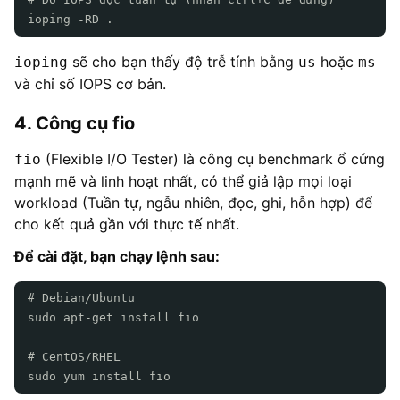
ioping -RD .
sẽ cho bạn thấy độ trễ tính bằng
hoặc
ioping
us
ms
và chỉ số IOPS cơ bản.
4. Công cụ fio
(Flexible I/O Tester) là công cụ benchmark ổ cứng
fio
mạnh mẽ và linh hoạt nhất, có thể giả lập mọi loại
workload (Tuần tự, ngẫu nhiên, đọc, ghi, hỗn hợp) để
cho kết quả gần với thực tế nhất.
Để cài đặt, bạn chạy lệnh sau:
# Debian/Ubuntu
sudo apt-get install fio
# CentOS/RHEL
sudo yum install fio