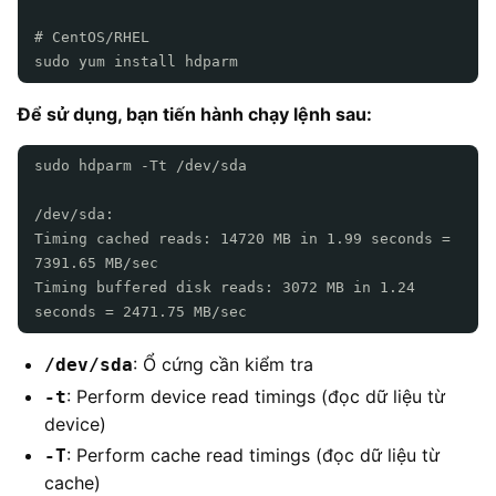
# CentOS/RHEL
sudo yum install hdparm
Để sử dụng, bạn tiến hành chạy lệnh sau:
sudo hdparm -Tt /dev/sda
/dev/sda:
Timing cached reads: 14720 MB in 1.99 seconds =
7391.65 MB/sec
Timing buffered disk reads: 3072 MB in 1.24
seconds = 2471.75 MB/sec
: Ổ cứng cần kiểm tra
/dev/sda
: Perform device read timings (đọc dữ liệu từ
-t
device)
: Perform cache read timings (đọc dữ liệu từ
-T
cache)