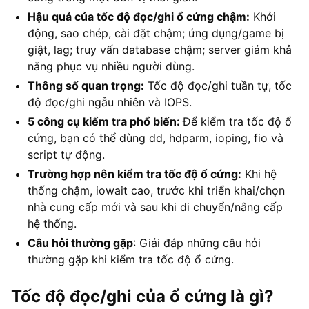
Hậu quả của tốc độ đọc/ghi ổ cứng chậm:
Khởi
động, sao chép, cài đặt chậm; ứng dụng/game bị
giật, lag; truy vấn database chậm; server giảm khả
năng phục vụ nhiều người dùng.
Thông số quan trọng:
Tốc độ đọc/ghi tuần tự, tốc
độ đọc/ghi ngẫu nhiên và IOPS.
5 công cụ kiểm tra phổ biến:
Để kiểm tra tốc độ ổ
cứng, bạn có thể dùng dd, hdparm, ioping, fio và
script tự động.
Trường hợp nên kiểm tra tốc độ ổ cứng:
Khi hệ
thống chậm, iowait cao, trước khi triển khai/chọn
nhà cung cấp mới và sau khi di chuyển/nâng cấp
hệ thống.
Câu hỏi thường gặp
: Giải đáp những câu hỏi
thường gặp khi kiểm tra tốc độ ổ cứng.
Tốc độ đọc/ghi của ổ cứng là gì?