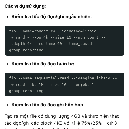
Các ví dụ sử dụng:
Kiểm tra tốc độ đọc/ghi ngẫu nhiên:
fio --name=random-rw --ioengine=libaio --
rw=randrw --bs=4k --size=1G --numjobs=1 --
iodepth=64 --runtime=60 --time_based --
group_reporting
Kiểm tra tốc độ đọc tuần tự:
fio --name=sequential-read --ioengine=libaio --
rw=read --bs=1M --size=1G --numjobs=1 --
group_reporting
Kiểm tra tốc độ đọc ghi hỗn hợp:
Tạo ra một file có dung lượng 4GB và thực hiện thao
tác đọc/ghi các block 4KB với tỉ lệ 75%/25% – cứ 3