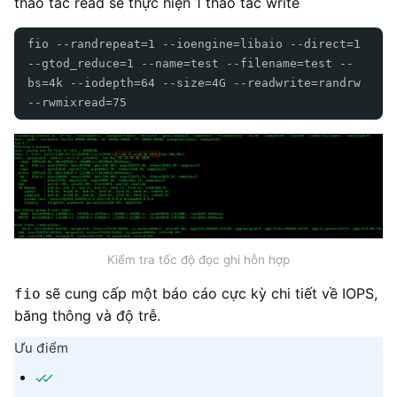
thao tác read sẽ thực hiện 1 thao tác write
fio --randrepeat=1 --ioengine=libaio --direct=1
--gtod_reduce=1 --name=test --filename=test --
bs=4k --iodepth=64 --size=4G --readwrite=randrw
--rwmixread=75
Kiểm tra tốc độ đọc ghi hỗn hợp
sẽ cung cấp một báo cáo cực kỳ chi tiết về IOPS,
fio
băng thông và độ trễ.
Ưu điểm