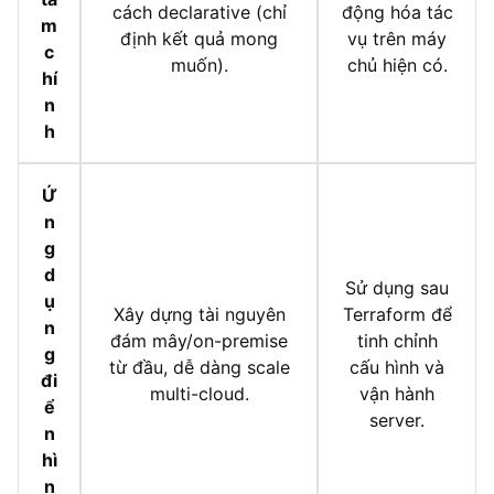
cách declarative (chỉ
động hóa tác
m
định kết quả mong
vụ trên máy
c
muốn).
chủ hiện có.
hí
n
h
Ứ
n
g
d
Sử dụng sau
ụ
Xây dựng tài nguyên
Terraform để
n
đám mây/on-premise
tinh chỉnh
g
từ đầu, dễ dàng scale
cấu hình và
đi
multi-cloud.
vận hành
ể
server.
n
hì
n