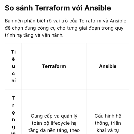
So sánh Terraform với Ansible
Bạn nên phân biệt rõ vai trò của Terraform và Ansible
để chọn đúng công cụ cho từng giai đoạn trong quy
trình hạ tầng và vận hành.
Ti
ê
u
Terraform
Ansible
c
hí
T
r
ọ
Cung cấp và quản lý
Cấu hình hệ
n
toàn bộ lifecycle hạ
thống, triển
g
tầng đa nền tảng, theo
khai và tự
tâ