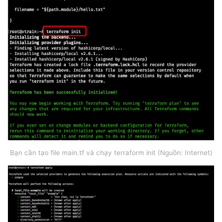
Bạn cần tạo file main.tf và chạy terraform init (Nguồn: Internet)