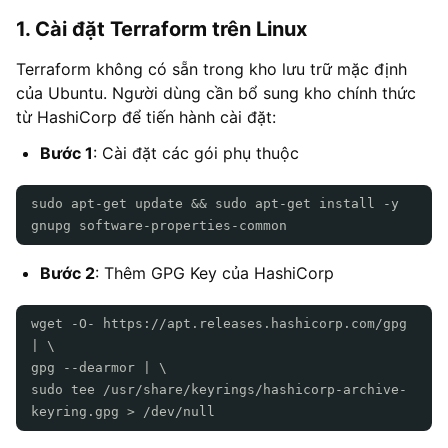
1. Cài đặt Terraform trên Linux
Terraform không có sẵn trong kho lưu trữ mặc định
của Ubuntu. Người dùng cần bổ sung kho chính thức
từ HashiCorp để tiến hành cài đặt:
Bước 1
: Cài đặt các gói phụ thuộc
sudo apt-get update && sudo apt-get install -y
gnupg software-properties-common
Bước 2
: Thêm GPG Key của HashiCorp
wget -O- https://apt.releases.hashicorp.com/gpg
| \
gpg --dearmor | \
sudo tee /usr/share/keyrings/hashicorp-archive-
keyring.gpg > /dev/null