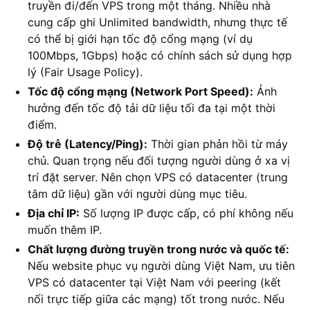
truyền đi/đến VPS trong một tháng. Nhiều nhà
cung cấp ghi Unlimited bandwidth, nhưng thực tế
có thể bị giới hạn tốc độ cổng mạng (ví dụ
100Mbps, 1Gbps) hoặc có chính sách sử dụng hợp
lý (Fair Usage Policy).
Tốc độ cổng mạng (Network Port Speed):
Ảnh
hưởng đến tốc độ tải dữ liệu tối đa tại một thời
điểm.
Độ trễ (Latency/Ping):
Thời gian phản hồi từ máy
chủ. Quan trọng nếu đối tượng người dùng ở xa vị
trí đặt server. Nên chọn VPS có datacenter (trung
tâm dữ liệu) gần với người dùng mục tiêu.
Địa chỉ IP:
Số lượng IP được cấp, có phí không nếu
muốn thêm IP.
Chất lượng đường truyền trong nước và quốc tế:
Nếu website phục vụ người dùng Việt Nam, ưu tiên
VPS có datacenter tại Việt Nam với peering (kết
nối trực tiếp giữa các mạng) tốt trong nước. Nếu