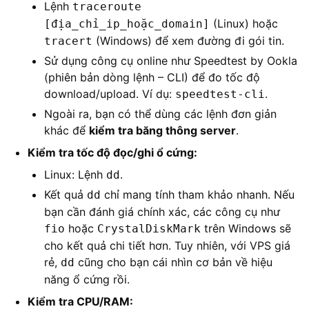
Lệnh
traceroute
(Linux) hoặc
[địa_chỉ_ip_hoặc_domain]
(Windows) để xem đường đi gói tin.
tracert
Sử dụng công cụ online như Speedtest by Ookla
(phiên bản dòng lệnh – CLI) để đo tốc độ
download/upload. Ví dụ:
.
speedtest-cli
Ngoài ra, bạn có thể dùng các lệnh đơn giản
khác để
kiểm tra băng thông server
.
Kiểm tra tốc độ đọc/ghi ổ cứng:
Linux: Lệnh
.
dd
Kết quả
chỉ mang tính tham khảo nhanh. Nếu
dd
bạn cần đánh giá chính xác, các công cụ như
hoặc
trên Windows sẽ
fio
CrystalDiskMark
cho kết quả chi tiết hơn. Tuy nhiên, với VPS giá
rẻ,
cũng cho bạn cái nhìn cơ bản về hiệu
dd
năng ổ cứng rồi.
Kiểm tra CPU/RAM: