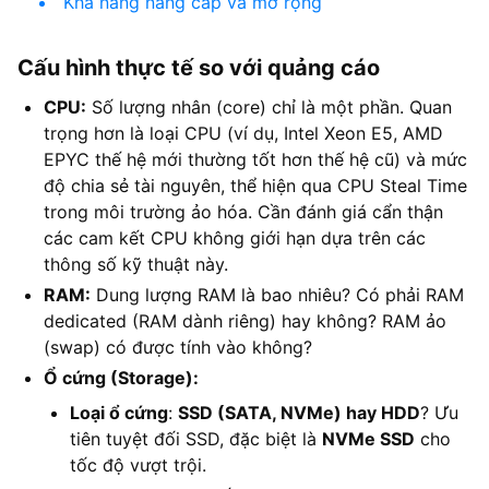
Khả năng nâng cấp và mở rộng
Cấu hình thực tế so với quảng cáo
CPU:
Số lượng nhân (core) chỉ là một phần. Quan
trọng hơn là loại CPU (ví dụ, Intel Xeon E5, AMD
EPYC thế hệ mới thường tốt hơn thế hệ cũ) và mức
độ chia sẻ tài nguyên, thể hiện qua CPU Steal Time
trong môi trường ảo hóa. Cần đánh giá cẩn thận
các cam kết CPU không giới hạn dựa trên các
thông số kỹ thuật này.
RAM:
Dung lượng RAM là bao nhiêu? Có phải RAM
dedicated (RAM dành riêng) hay không? RAM ảo
(swap) có được tính vào không?
Ổ cứng (Storage):
Loại ổ cứng
:
SSD (SATA, NVMe) hay HDD
? Ưu
tiên tuyệt đối SSD, đặc biệt là
NVMe SSD
cho
tốc độ vượt trội.