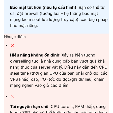
Bảo mật tốt hơn (nếu tự cấu hình)
: Bạn có thể tự
cài đặt firewall (tường lửa – hệ thống bảo mật
mạng kiểm soát lưu lượng truy cập), các biện pháp
bảo mật riêng.
Nhược điểm
Hiệu năng không ổn định
: Xảy ra hiện tượng
overselling tức là nhà cung cấp bán vượt quá khả
năng thực của server vật lý. Điều này dẫn đến CPU
steal time (thời gian CPU của bạn phải chờ đợi các
VPS khác) cao, I/O (tốc độ đọc/ghi dữ liệu) chậm,
mạng nghẽn vào giờ cao điểm
Tài nguyên hạn chế
: CPU core ít, RAM thấp, dung
lượng SSD nhỏ có thể không đủ cho các ứng dụng