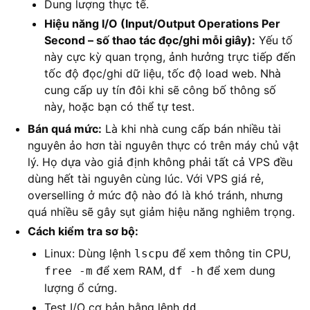
Dung lượng thực tế.
Hiệu năng I/O (Input/Output Operations Per
Second – số thao tác đọc/ghi mỗi giây):
Yếu tố
này cực kỳ quan trọng, ảnh hưởng trực tiếp đến
tốc độ đọc/ghi dữ liệu, tốc độ load web. Nhà
cung cấp uy tín đôi khi sẽ công bố thông số
này, hoặc bạn có thể tự test.
Bán quá mức:
Là khi nhà cung cấp bán nhiều tài
nguyên ảo hơn tài nguyên thực có trên máy chủ vật
lý. Họ dựa vào giả định không phải tất cả VPS đều
dùng hết tài nguyên cùng lúc. Với VPS giá rẻ,
overselling ở mức độ nào đó là khó tránh, nhưng
quá nhiều sẽ gây sụt giảm hiệu năng nghiêm trọng.
Cách kiểm tra sơ bộ:
Linux: Dùng lệnh
để xem thông tin CPU,
lscpu
để xem RAM,
để xem dung
free -m
df -h
lượng ổ cứng.
Test I/O cơ bản bằng lệnh
.
dd