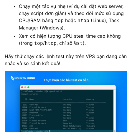
Chạy một tác vụ nhẹ (ví dụ cài đặt web server,
chạy script đơn giản) và theo dõi mức sử dụng
CPU/RAM bằng
hoặc
(Linux), Task
top
htop
Manager (Windows).
Xem có hiện tượng CPU steal time cao không
(trong
/
, chỉ số
).
top
htop
%st
Hãy thử chạy các lệnh test này trên VPS bạn đang cân
nhắc và so sánh kết quả!