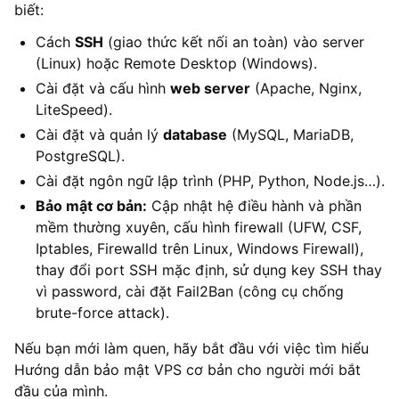
biết:
Cách
SSH
(giao thức kết nối an toàn) vào server
(Linux) hoặc Remote Desktop (Windows).
Cài đặt và cấu hình
web server
(Apache, Nginx,
LiteSpeed).
Cài đặt và quản lý
database
(MySQL, MariaDB,
PostgreSQL).
Cài đặt ngôn ngữ lập trình (PHP, Python, Node.js…).
Bảo mật cơ bản:
Cập nhật hệ điều hành và phần
mềm thường xuyên, cấu hình firewall (UFW, CSF,
Iptables, Firewalld trên Linux, Windows Firewall),
thay đổi port SSH mặc định, sử dụng key SSH thay
vì password, cài đặt Fail2Ban (công cụ chống
brute-force attack).
Nếu bạn mới làm quen, hãy bắt đầu với việc tìm hiểu
Hướng dẫn bảo mật VPS cơ bản cho người mới bắt
đầu của mình.