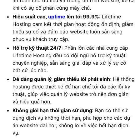
an toàn cho dữ liệu và thông tin trên website, kể cả
khi có sự cố phần cứng máy chủ.
Hiệu suất cao,
uptime
lên tới 99.9%
: Lifetime
Hosting cam kết thời gian hoạt động ổn định, giảm
thiểu sự cố và đảm bảo website luôn sẵn sàng
phục vụ khách truy cập.
Hỗ trợ kỹ thuật 24/7
: Phần lớn các nhà cung cấp
Lifetime Hosting đều có đội ngũ hỗ trợ kỹ thuật
chuyên nghiệp, sẵn sàng giải đáp và xử lý sự cố
bất cứ lúc nào.
Dễ dàng quản lý, giảm thiểu lỗi phát sinh
: Hệ thống
hosting được thiết kế để hạn chế tối đa các lỗi kỹ
thuật, giúp việc quản lý website trở nên đơn giản
và hiệu quả hơn.
Không giới hạn thời gian sử dụng
: Bạn có thể sử
dụng dịch vụ không thời hạn, phù hợp cho các dự
án website dài hơi, không lo về việc hết hạn dịch
vụ.