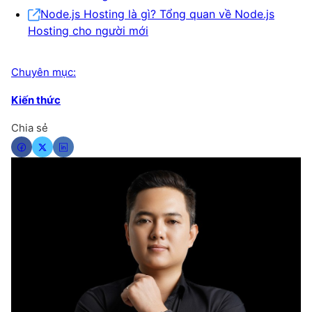
Node.js Hosting là gì? Tổng quan về Node.js
Hosting cho người mới
Chuyên mục:
Kiến thức
Chia sẻ