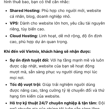
hình thuê bao, bạn có thể cân nhắc:
Shared Hosting:
Phù hợp cho người mới, website
cá nhân, blog, doanh nghiệp nhỏ.
VPS:
Dành cho website lớn hơn, yêu cầu tài nguyên
riêng, tùy biến cao.
Cloud Hosting:
Linh hoạt, dễ mở rộng, độ ổn định
cao, phù hợp dự án quan trọng.
Khi đến với Vietnix, khách hàng sẽ nhận được:
Sự ổn định tuyệt đối:
Với hạ tầng mạnh mẽ và luôn
được cập nhật, website của bạn sẽ hoạt động
mượt mà, sẵn sàng phục vụ người dùng mọi lúc
mọi nơi.
Tốc độ vượt trội:
Giúp trải nghiệm người dùng
được nâng cao, tăng cường tỷ lệ chuyển đổi và thứ
hạng tìm kiếm của website.
Hỗ trợ kỹ thuật 24/7 chuyên nghiệp & tận tâm:
Đội
ngũ chuyên gia của chúng tôi luôn sẵn sàng lắng