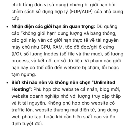
chi li từng đơn vị sử dụng) nhưng bị giới hạn bởi
chính sách sử dụng hợp lý (FUP/AUP) của nhà cung
cấp.
Nhận diện các giới hạn ẩn quan trọng:
Dù quảng
cáo “không giới hạn” dung lượng và băng thông,
các gói này vẫn có giới hạn thực tế về tài nguyên
máy chủ như CPU, RAM, tốc độ đọc/ghi ổ cứng
(I/O), số lượng Inodes (số file và thư mục), số lượng
process, và kết nối cơ sở dữ liệu. Vi phạm các giới
hạn này có thể dẫn đến website bị chậm, lỗi hoặc
tạm ngưng.
Biết khi nào nên và không nên chọn “Unlimited
Hosting”:
Phù hợp cho website cá nhân, blog mới,
website doanh nghiệp nhỏ với lượng truy cập thấp
và ít tài nguyên. Không phù hợp cho website có
traffic lớn, website thương mại điện tử, ứng dụng
web phức tạp, hoặc khi cần hiệu suất cao và ổn
định tuyệt đối.