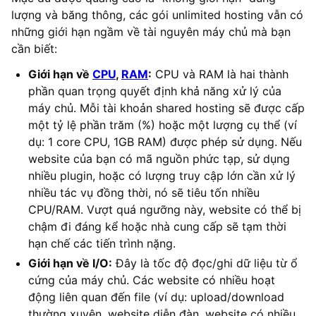
lượng và băng thông, các gói unlimited hosting vẫn có
những giới hạn ngầm về tài nguyên máy chủ mà bạn
cần biết:
Giới hạn về
CPU
,
RAM
:
CPU và RAM là hai thành
phần quan trọng quyết định khả năng xử lý của
máy chủ. Mỗi tài khoản shared hosting sẽ được cấp
một tỷ lệ phần trăm (%) hoặc một lượng cụ thể (ví
dụ: 1 core CPU, 1GB RAM) được phép sử dụng. Nếu
website của bạn có mã nguồn phức tạp, sử dụng
nhiều plugin, hoặc có lượng truy cập lớn cần xử lý
nhiều tác vụ đồng thời, nó sẽ tiêu tốn nhiều
CPU/RAM. Vượt quá ngưỡng này, website có thể bị
chậm đi đáng kể hoặc nhà cung cấp sẽ tạm thời
hạn chế các tiến trình nặng.
Giới hạn về I/O:
Đây là tốc độ đọc/ghi dữ liệu từ ổ
cứng của máy chủ. Các website có nhiều hoạt
động liên quan đến file (ví dụ: upload/download
thường xuyên, website diễn đàn, website có nhiều