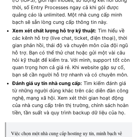
I/O (IOPS), giới hạn Inodes, số lượng kết nối đồng
thời, số Entry Processes ngay cả khi gói được
quảng cáo là unlimited. Một nhà cung cấp minh
bạch sẽ sẵn lòng cung cấp thông tin này.
Xem xét chất lượng hỗ trợ kỹ thuật:
Tìm hiểu về
các kênh hỗ trợ (live chat, ticket, điện thoại), thời
gian phản hồi, thái độ và chuyên môn của đội ngũ
hỗ trợ. Bạn có thể thử chat hoặc gửi một vài câu
hỏi kỹ thuật để kiểm tra. Với mình, support tốt còn
quan trọng hơn cả giá rẻ. Khi website gặp sự cố,
bạn sẽ cần người hỗ trợ nhanh và có chuyên môn.
Đánh giá uy tín nhà cung cấp:
Tìm kiếm đánh giá
từ những người dùng khác trên các diễn đàn công
nghệ, mạng xã hội. Xem xét thời gian hoạt động
của nhà cung cấp trên thị trường, chính sách hoàn
tiền, tần suất và quy trình backup dữ liệu của họ.
Việc chọn một nhà cung cấp hosting uy tín, minh bạch về