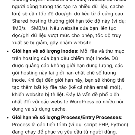
người dùng tương tác tạo ra nhiều dữ liệu, cache
lớn) sẽ cần tốc độ đọc/ghi dữ liệu từ ổ cứng cao.
Shared hosting thường giới hạn tốc độ này (ví dụ:
1MB/s – 5MB/s). Nếu website của bạn liên tục
đọc/ghi dữ liệu vượt mức cho phép, tốc độ truy
xuất sẽ bị giảm, gây chậm website.
Giới hạn về số lượng Inodes:
Mỗi file và thư mục
trên hosting của bạn đều chiếm một Inode. Dù
được quảng cáo không giới hạn dung lượng, các
gói hosting này lại giới hạn chặt chẽ số lượng
Inode. Khi đạt đến giới hạn này, bạn sẽ không thể
tạo thêm bất kỳ file nào (kể cả nhận email mới),
khiến website bị tê liệt. Đây là vấn đề phổ biến
nhất đối với các website WordPress có nhiều nội
dung và sử dụng cache.
Giới hạn về số lượng Process/Entry Processes:
Process là các tiến trình (ví dụ: script PHP, Python)
đang chạy để phục vụ yêu cầu từ người dùng.