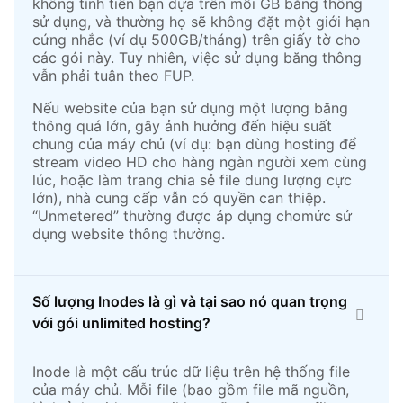
không tính tiền bạn dựa trên mỗi GB băng thông
sử dụng, và thường họ sẽ không đặt một giới hạn
cứng nhắc (ví dụ 500GB/tháng) trên giấy tờ cho
các gói này. Tuy nhiên, việc sử dụng băng thông
vẫn phải tuân theo FUP.
Nếu website của bạn sử dụng một lượng băng
thông quá lớn, gây ảnh hưởng đến hiệu suất
chung của máy chủ (ví dụ: bạn dùng hosting để
stream video HD cho hàng ngàn người xem cùng
lúc, hoặc làm trang chia sẻ file dung lượng cực
lớn), nhà cung cấp vẫn có quyền can thiệp.
“Unmetered” thường được áp dụng chomức sử
dụng website thông thường.
Số lượng Inodes là gì và tại sao nó quan trọng
với gói unlimited hosting?
Inode là một cấu trúc dữ liệu trên hệ thống file
của máy chủ. Mỗi file (bao gồm file mã nguồn,