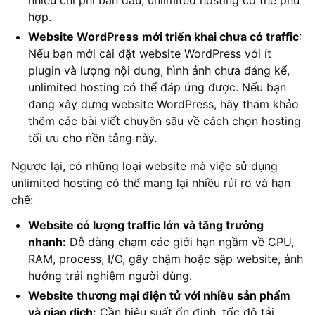
nhiều chi phí ban đầu, unlimited hosting có thể phù
hợp.
Website WordPress
mới triển khai chưa có traffic
:
Nếu bạn mới cài đặt website WordPress với ít
plugin và lượng nội dung, hình ảnh chưa đáng kể,
unlimited hosting có thể đáp ứng được. Nếu bạn
đang xây dựng website WordPress, hãy tham khảo
thêm các bài viết chuyên sâu về cách chọn hosting
tối ưu cho nền tảng này.
Ngược lại, có những loại website mà việc sử dụng
unlimited hosting có thể mang lại nhiều rủi ro và hạn
chế:
Website có lượng traffic lớn và tăng trưởng
nhanh:
Dễ dàng chạm các giới hạn ngầm về CPU,
RAM, process, I/O, gây chậm hoặc sập website, ảnh
hưởng trải nghiệm người dùng.
Website thương mại điện tử với nhiều sản phẩm
và giao dịch:
Cần hiệu suất ổn định, tốc độ tải