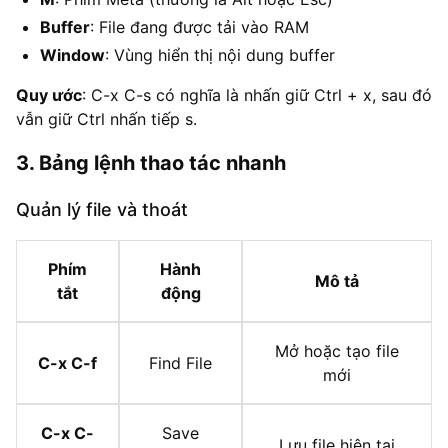
Buffer
: File đang được tải vào RAM
Window
: Vùng hiển thị nội dung buffer
Quy ước
: C-x C-s có nghĩa là nhấn giữ Ctrl + x, sau đó
vẫn giữ Ctrl nhấn tiếp s.
3. Bảng lệnh thao tác nhanh
Quản lý file và thoát
Phím
Hành
Mô tả
tắt
động
Mở hoặc tạo file
C-x C-f
Find File
mới
C-x C-
Save
Lưu file hiện tại