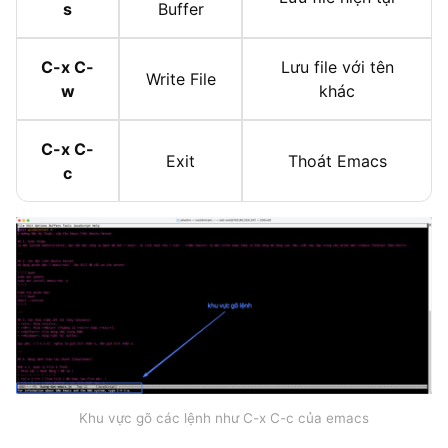
s
Buffer
C-x C-
Lưu file với tên
Write File
w
khác
C-x C-
Exit
Thoát Emacs
c
Khu vực gõ các lệnh như C-x C-c của emacs