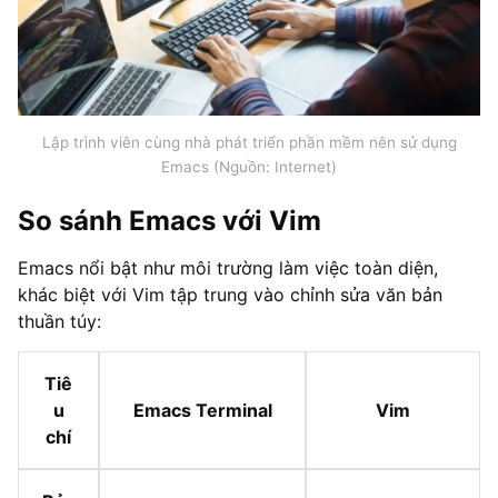
Lập trình viên cùng nhà phát triển phần mềm nên sử dụng
Emacs (Nguồn: Internet)
So sánh Emacs với Vim
Emacs nổi bật như môi trường làm việc toàn diện,
khác biệt với Vim tập trung vào chỉnh sửa văn bản
thuần túy:
Tiê
u
Emacs Terminal
Vim
chí