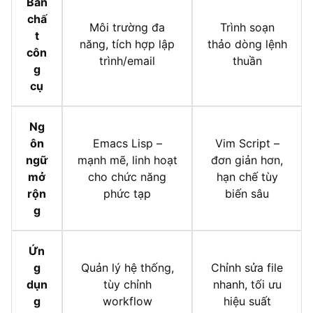
Bản
chấ
Môi trường đa
Trình soạn
t
năng, tích hợp lập
thảo dòng lệnh
côn
trình/email
thuần
g
cụ
Ng
ôn
Emacs Lisp –
Vim Script –
ngữ
mạnh mẽ, linh hoạt
đơn giản hơn,
mở
cho chức năng
hạn chế tùy
rộn
phức tạp
biến sâu
g
Ứn
g
Quản lý hệ thống,
Chỉnh sửa file
dụn
tùy chỉnh
nhanh, tối ưu
g
workflow
hiệu suất