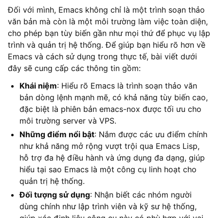
Đối với mình, Emacs không chỉ là một trình soạn thảo
văn bản mà còn là một môi trường làm việc toàn diện,
cho phép bạn tùy biến gần như mọi thứ để phục vụ lập
trình và quản trị hệ thống. Để giúp bạn hiểu rõ hơn về
Emacs và cách sử dụng trong thực tế, bài viết dưới
đây sẽ cung cấp các thông tin gồm:
Khái niệm
: Hiểu rõ Emacs là trình soạn thảo văn
bản dòng lệnh mạnh mẽ, có khả năng tùy biến cao,
đặc biệt là phiên bản emacs-nox được tối ưu cho
môi trường server và VPS.
Những điểm nổi bật
: Nắm được các ưu điểm chính
như khả năng mở rộng vượt trội qua Emacs Lisp,
hỗ trợ đa hệ điều hành và ứng dụng đa dạng, giúp
hiểu tại sao Emacs là một công cụ linh hoạt cho
quản trị hệ thống.
Đối tượng sử dụng
: Nhận biết các nhóm người
dùng chính như lập trình viên và kỹ sư hệ thống,
giúp xác định liệu công cụ này có phù hợp với vai