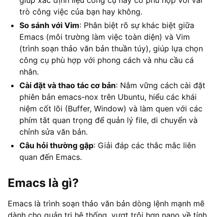
trò công việc của bạn hay không.
So sánh với Vim
: Phân biệt rõ sự khác biệt giữa
Emacs (môi trường làm việc toàn diện) và Vim
(trình soạn thảo văn bản thuần túy), giúp lựa chọn
công cụ phù hợp với phong cách và nhu cầu cá
nhân.
Cài đặt và thao tác cơ bản
: Nắm vững cách cài đặt
phiên bản emacs-nox trên Ubuntu, hiểu các khái
niệm cốt lõi (Buffer, Window) và làm quen với các
phím tắt quan trọng để quản lý file, di chuyển và
chỉnh sửa văn bản.
Câu hỏi thường gặp
: Giải đáp các thắc mắc liên
quan đến Emacs.
Emacs là gì?
Emacs là trình soạn thảo văn bản dòng lệnh mạnh mẽ
dành cho quản trị hệ thống, vượt trội hơn nano về tính