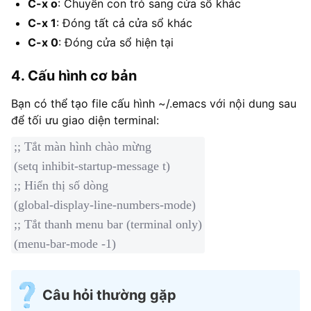
C-x o
: Chuyển con trỏ sang cửa sổ khác
C-x 1
: Đóng tất cả cửa sổ khác
C-x 0
: Đóng cửa sổ hiện tại
4. Cấu hình cơ bản
Bạn có thể tạo file cấu hình ~/.emacs với nội dung sau
để tối ưu giao diện terminal:
;; Tắt màn hình chào mừng

(setq inhibit-startup-message t)

;; Hiển thị số dòng

(global-display-line-numbers-mode)

;; Tắt thanh menu bar (terminal only)

(menu-bar-mode -1)
Câu hỏi thường gặp