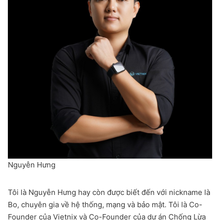
Nguyễn Hưng
Tôi là Nguyễn Hưng hay còn được biết đến với nickname là
Bo, chuyên gia về hệ thống, mạng và bảo mật. Tôi là Co-
Founder của Vietnix và Co-Founder của dự án Chống Lừa