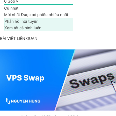
0
Góp ý
Cũ nhất
Mới nhất
Được bỏ phiếu nhiều nhất
Phản hồi nội tuyến
Xem tất cả bình luận
BÀI VIẾT LIÊN QUAN