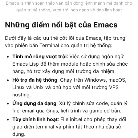
Emacs là trình soạn thảo văn bản dòng lệnh mạnh mẽ dành cho
quản trị hệ thống, vượt trội hơn nano về tính linh hoạt
Những điểm nổi bật của Emacs
Dưới đây là các ưu thế cốt lõi của Emacs, tập trung
vào phiên bản Terminal cho quản trị hệ thống:
Tính mở rộng vượt trội
: Việc sử dụng ngôn ngữ
Emacs Lisp để thêm module hoặc chỉnh sửa chức
năng, hỗ trợ xây dựng môi trường đa nhiệm.
Hỗ trợ đa hệ thống
: Chạy trên Windows, macOS,
Linux và Unix và phù hợp với môi trường VPS
hosting.
Ứng dụng đa dạng
: Xử lý chỉnh sửa code, quản lý
file, email qua Gnus, lịch trình và game cơ bản.
Tùy chỉnh linh hoạt
: File init.el cho phép thay đổi
giao diện terminal và phím tắt theo nhu cầu sử
dụng.