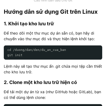
Cấu hình ban đầu cho Git
Hướng dẫn sử dụng Git trên Linux
1. Khởi tạo kho lưu trữ
Để theo dõi một thư mục dự án sẵn có, bạn hãy di
chuyển vào thư mục đó và thực hiện lệnh khởi tạo:
cd /duong/dan/den/du_an_cua_ban
git init
Lệnh này sẽ tạo thư mục ẩn .git chứa mọi tệp cần thiết
cho kho lưu trữ.
2. Clone một kho lưu trữ hiện có
Để tải một dự án từ xa (như GitHub hoặc GitLab), bạn
có thể dùng lệnh clone: