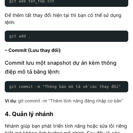
git add ten_tep.txt
Để thêm tất thay đổi hiện tại thì bạn có thể sử dụng
lệnh:
git add .
– Commit (Lưu thay đổi)
Commit lưu một snapshot dự án kèm thông
điệp mô tả bằng lệnh:
git commit -m "Thông báo mô tả về các thay đổi"
Ví dụ
: git commit -m “Thêm tính năng đăng nhập cơ bản”
4. Quản lý nhánh
Nhánh giúp bạn phát triển tính năng hoặc sửa lỗi riêng