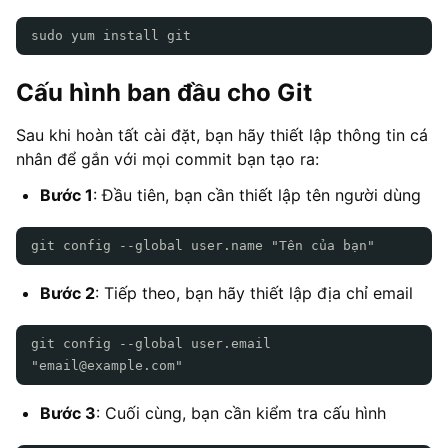
sudo yum install git
Cấu hình ban đầu cho Git
Sau khi hoàn tất cài đặt, bạn hãy thiết lập thông tin cá
nhân để gắn với mọi commit bạn tạo ra:
Bước 1
: Đầu tiên, bạn cần thiết lập tên người dùng
git config --global user.name "Tên của bạn"
Bước 2
: Tiếp theo, bạn hãy thiết lập địa chỉ email
git config --global user.email
"email@example.com"
Bước 3
: Cuối cùng, bạn cần kiểm tra cấu hình