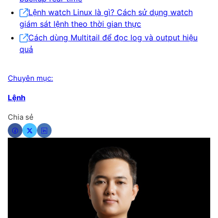
Lệnh watch Linux là gì? Cách sử dụng watch
giám sát lệnh theo thời gian thực
Cách dùng Multitail để đọc log và output hiệu
quả
Chuyên mục:
Lệnh
Chia sẻ