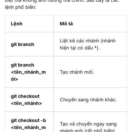
biệt mà không ảnh hưởng mã chính. Sau đây là các
lệnh phổ biến:
Lệnh
Mô tả
Liệt kê các nhánh (nhánh
git branch
hiện tại có dấu *).
git branch
<tên_nhánh_m
Tạo nhánh mới.
ới>
git checkout
Chuyển sang nhánh khác.
<tên_nhánh>
git checkout -b
Tạo và chuyển ngay sang
<tên_nhánh_m
nhánh mới (rất phổ biến).