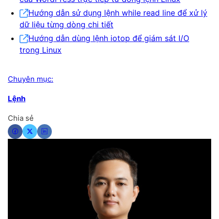
Hướng dẫn sử dụng lệnh while read line để xử lý
dữ liệu từng dòng chi tiết
Hướng dẫn dùng lệnh iotop để giám sát I/O
trong Linux
Chuyên mục:
Lệnh
Chia sẻ