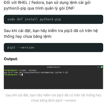
Đối với RHEL / Fedora, bạn sử dụng lệnh cài gói
python3-pip qua trình quản lý gói DNF:
sudo dnf install python3-pip
Sau khi cài đặt, bạn hãy kiểm tra pip3 đã có trên hệ
thống hay chưa bằng lệnh:
pip3 --version
Output
:
Sau khi cài đặt, bạn hãy kiểm tra pip3 đã có trên hệ thống hay
chưa bằng lệnh pip3 –version