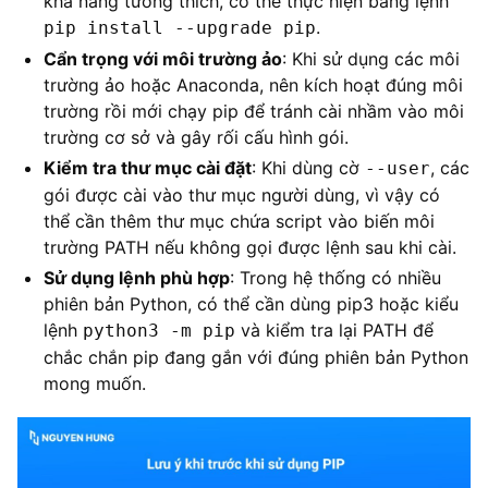
khả năng tương thích, có thể thực hiện bằng lệnh
.​
pip install --upgrade pip
Cẩn trọng với môi trường ảo
: Khi sử dụng các môi
trường ảo hoặc Anaconda, nên kích hoạt đúng môi
trường rồi mới chạy pip để tránh cài nhầm vào môi
trường cơ sở và gây rối cấu hình gói.​
Kiểm tra thư mục cài đặt
: Khi dùng cờ
, các
--user
gói được cài vào thư mục người dùng, vì vậy có
thể cần thêm thư mục chứa script vào biến môi
trường PATH nếu không gọi được lệnh sau khi cài.​
Sử dụng lệnh phù hợp
: Trong hệ thống có nhiều
phiên bản Python, có thể cần dùng pip3 hoặc kiểu
lệnh
và kiểm tra lại PATH để
python3 -m pip
chắc chắn pip đang gắn với đúng phiên bản Python
mong muốn.​