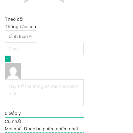
Theo dõi
Thông báo của
0
Góp ý
Cũ nhất
Mới nhất
Được bỏ phiếu nhiều nhất