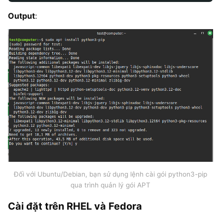
Output
:
Đối với Ubuntu/Debian, bạn sử dụng lệnh cài gói python3-pip
qua trình quản lý gói APT
Cài đặt trên RHEL và Fedora