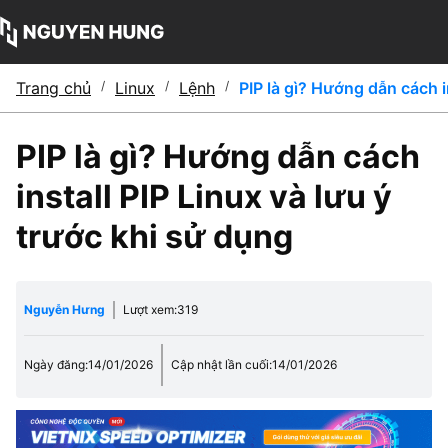
Trang chủ
/
Linux
/
Lệnh
/
PIP là gì? Hướng dẫn cách i
PIP là gì? Hướng dẫn cách
install PIP Linux và lưu ý
trước khi sử dụng
Nguyễn Hưng
Lượt xem:
319
Ngày đăng:
14/01/2026
Cập nhật lần cuối:
14/01/2026