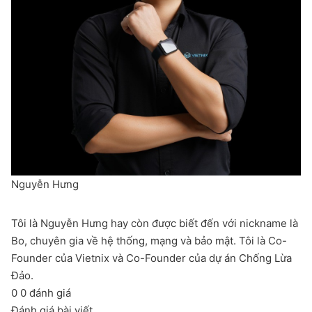
Nguyễn Hưng
Tôi là Nguyễn Hưng hay còn được biết đến với nickname là
Bo, chuyên gia về hệ thống, mạng và bảo mật. Tôi là Co-
Founder của Vietnix và Co-Founder của dự án Chống Lừa
Đảo.
0
0
đánh giá
Đánh giá bài viết