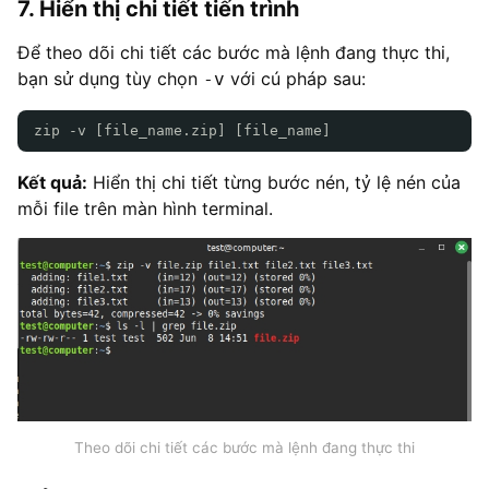
7. Hiển thị chi tiết tiến trình
Để theo dõi chi tiết các bước mà lệnh đang thực thi,
bạn sử dụng tùy chọn
với cú pháp sau:
-v
zip -v [file_name.zip] [file_name]
Kết quả:
Hiển thị chi tiết từng bước nén, tỷ lệ nén của
mỗi file trên màn hình terminal.
Theo dõi chi tiết các bước mà lệnh đang thực thi