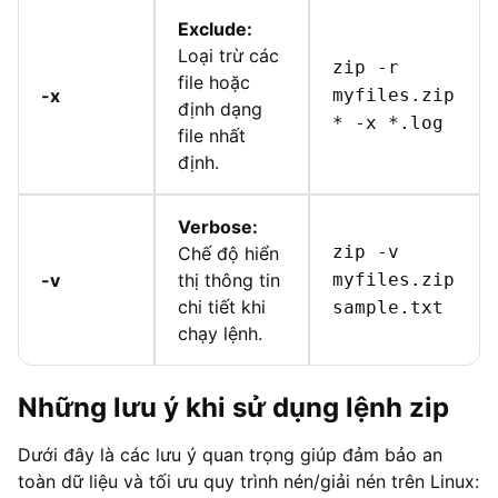
Exclude:
Loại trừ các
zip -r
file hoặc
-x
myfiles.zip
định dạng
* -x *.log
file nhất
định.
Verbose:
zip -v
Chế độ hiển
-v
thị thông tin
myfiles.zip
chi tiết khi
sample.txt
chạy lệnh.
Những lưu ý khi sử dụng lệnh zip
Dưới đây là các lưu ý quan trọng giúp đảm bảo an
toàn dữ liệu và tối ưu quy trình nén/giải nén trên Linux: