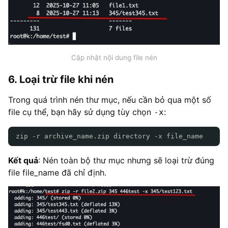
Cập nhật nội dung file nén
6. Loại trừ file khi nén
Trong quá trình nén thư mục, nếu cần bỏ qua một số
file cụ thể, bạn hãy sử dụng tùy chọn
:
-x
zip -r archive_name.zip directory -x file_name
Kết quả
: Nén toàn bộ thư mục nhưng sẽ loại trừ đúng
file file_name đã chỉ định.