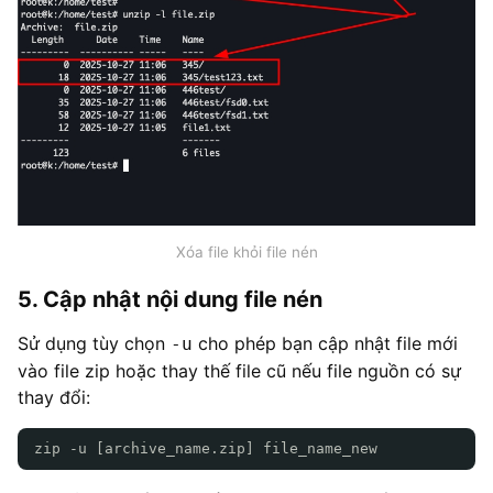
Xóa file khỏi file nén
5. Cập nhật nội dung file nén
Sử dụng tùy chọn
cho phép bạn cập nhật file mới
-u
vào file zip hoặc thay thế file cũ nếu file nguồn có sự
thay đổi:
zip -u [archive_name.zip] file_name_new