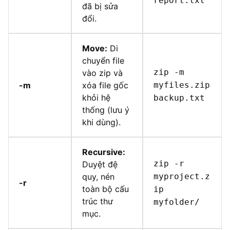
report.txt
đã bị sửa
đổi.
Move:
Di
chuyển file
zip -m
vào zip và
-m
xóa file gốc
myfiles.zip
khỏi hệ
backup.txt
thống (lưu ý
khi dùng).
Recursive:
zip -r
Duyệt đệ
quy, nén
myproject.z
-r
toàn bộ cấu
ip
trúc thư
myfolder/
mục.