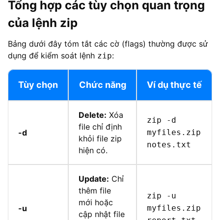
Tổng hợp các tùy chọn quan trọng
của lệnh zip
Bảng dưới đây tóm tắt các cờ (flags) thường được sử
dụng để kiểm soát lệnh
:
zip
Tùy chọn
Chức năng
Ví dụ thực tế
Delete:
Xóa
zip -d
file chỉ định
-d
myfiles.zip
khỏi file zip
notes.txt
hiện có.
Update:
Chỉ
thêm file
zip -u
mới hoặc
-u
myfiles.zip
cập nhật file