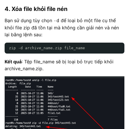
4. Xóa file khỏi file nén
Bạn sử dụng tùy chọn
để loại bỏ một file cụ thể
-d
khỏi file zip đã tồn tại mà không cần giải nén và nén
lại bằng lệnh sau:
zip -d archive_name.zip file_name
Kết quả
: Tệp file_name sẽ bị loại bỏ trực tiếp khỏi
archive_name.zip.