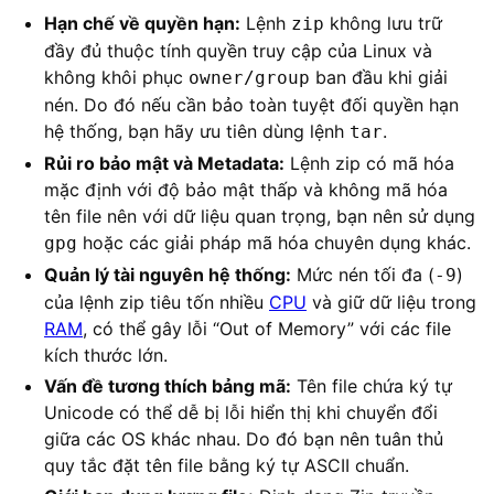
Hạn chế về quyền hạn:
Lệnh
không lưu trữ
zip
đầy đủ thuộc tính quyền truy cập của Linux và
không khôi phục
ban đầu khi giải
owner/group
nén. Do đó nếu cần bảo toàn tuyệt đối quyền hạn
hệ thống, bạn hãy ưu tiên dùng lệnh
.
tar
Rủi ro bảo mật và Metadata:
Lệnh zip có mã hóa
mặc định với độ bảo mật thấp và không mã hóa
tên file nên với dữ liệu quan trọng, bạn nên sử dụng
hoặc các giải pháp mã hóa chuyên dụng khác.
gpg
Quản lý tài nguyên hệ thống:
Mức nén tối đa (
)
-9
của lệnh zip tiêu tốn nhiều
CPU
và giữ dữ liệu trong
RAM
, có thể gây lỗi “Out of Memory” với các file
kích thước lớn.
Vấn đề tương thích bảng mã:
Tên file chứa ký tự
Unicode có thể dễ bị lỗi hiển thị khi chuyển đổi
giữa các OS khác nhau. Do đó bạn nên tuân thủ
quy tắc đặt tên file bằng ký tự ASCII chuẩn.