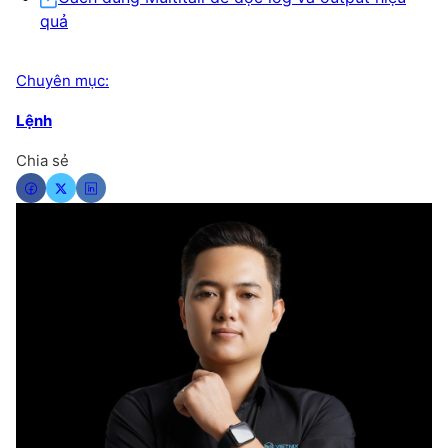
quả
Chuyên mục:
Lệnh
Chia sẻ