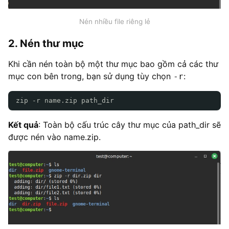
Nén nhiều file riêng lẻ
2. Nén thư mục
Khi cần nén toàn bộ một thư mục bao gồm cả các thư
mục con bên trong, bạn sử dụng tùy chọn
:
-r
zip -r name.zip path_dir
Kết quả
: Toàn bộ cấu trúc cây thư mục của path_dir sẽ
được nén vào name.zip.