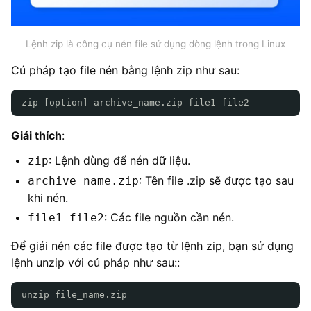
Lệnh zip là công cụ nén file sử dụng dòng lệnh trong Linux
Cú pháp tạo file nén bằng lệnh zip như sau:
zip [option] archive_name.zip file1 file2
Giải thích
:
: Lệnh dùng để nén dữ liệu.
zip
: Tên file .zip sẽ được tạo sau
archive_name.zip
khi nén.
: Các file nguồn cần nén.
file1 file2
Để giải nén các file được tạo từ lệnh zip, bạn sử dụng
lệnh unzip với cú pháp như sau::
unzip file_name.zip