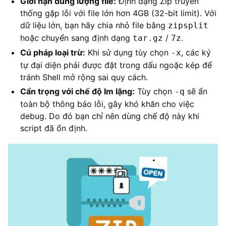
Giới hạn dung lượng file:
Định dạng Zip truyền
thống gặp lỗi với file lớn hơn 4GB (32-bit limit). Với
dữ liệu lớn, bạn hãy chia nhỏ file bằng
zipsplit
hoặc chuyển sang định dạng
/
.
tar.gz
7z
Cú pháp loại trừ:
Khi sử dụng tùy chọn
, các ký
-x
tự đại diện phải được đặt trong dấu ngoặc kép để
tránh Shell mở rộng sai quy cách.
Cẩn trọng với chế độ Im lặng:
Tùy chọn
sẽ ẩn
-q
toàn bộ thông báo lỗi, gây khó khăn cho việc
debug. Do đó bạn chỉ nên dùng chế độ này khi
script đã ổn định.