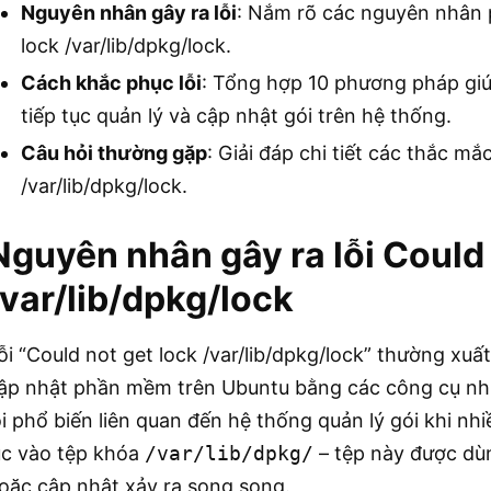
Nguyên nhân gây ra lỗi
: Nắm rõ các nguyên nhân p
lock /var/lib/dpkg/lock.
Cách khắc phục lỗi
: Tổng hợp 10 phương pháp giúp
tiếp tục quản lý và cập nhật gói trên hệ thống.
Câu hỏi thường gặp
: Giải đáp chi tiết các thắc mắ
/var/lib/dpkg/lock.
Nguyên nhân gây ra lỗi Could 
/var/lib/dpkg/lock
ỗi “Could not get lock /var/lib/dpkg/lock” thường xuất
ập nhật phần mềm trên Ubuntu bằng các công cụ n
ỗi phổ biến liên quan đến hệ thống quản lý gói khi nhi
úc vào tệp khóa
/var/lib/dpkg/
– tệp này được dùn
oặc cập nhật xảy ra song song.