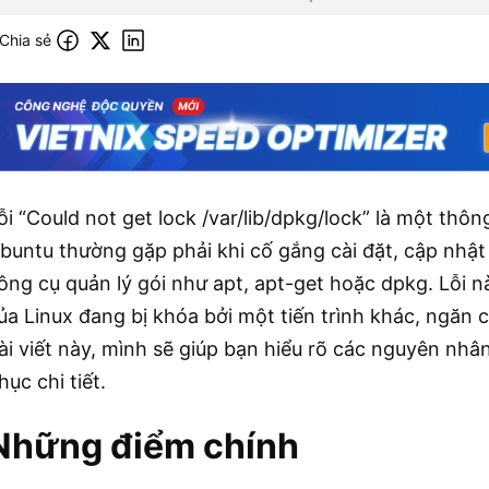
Chia sẻ
ỗi “Could not get lock /var/lib/dpkg/lock” là một th
buntu thường gặp phải khi cố gắng cài đặt, cập nh
ông cụ quản lý gói như apt, apt-get hoặc dpkg. Lỗi nà
ủa Linux đang bị khóa bởi một tiến trình khác, ngăn 
ài viết này, mình sẽ giúp bạn hiểu rõ các nguyên nhâ
hục chi tiết.
Những điểm chính