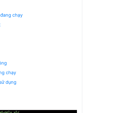
h đang chạy
t
động
ang chạy
 sử dụng