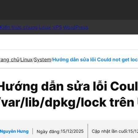
Kiến thức chung
Linux
VPS
WordPress
rang chủ
Linux
System
Hướng dẫn sửa lỗi Could not get lock
/
/
/
Hướng dẫn sửa lỗi Coul
/var/lib/dpkg/lock trên 
Nguyễn Hưng
15/12/2025
Cập nhật lần cuối:
15/1
Ngày đăng: