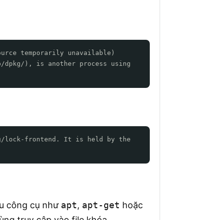
ource temporarily unavailable)
b/dpkg/), is another process using
g/lock-frontend. It is held by the
ều công cụ như
apt
,
apt-get
hoặc
ng truy cập vào file khóa