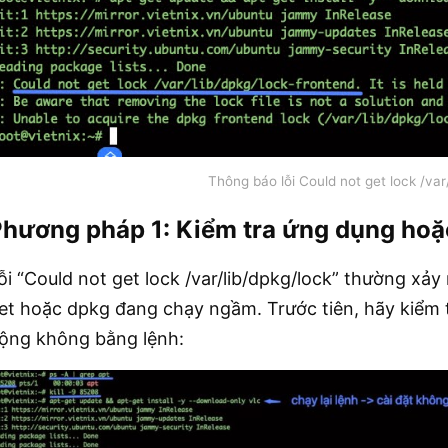
Thông báo lỗi Could not get lock /var
hương pháp 1: Kiểm tra ứng dụng hoặc
ỗi “Could not get lock /var/lib/dpkg/lock” thường xảy r
et hoặc dpkg đang chạy ngầm. Trước tiên, hãy kiểm t
ộng không bằng lệnh: