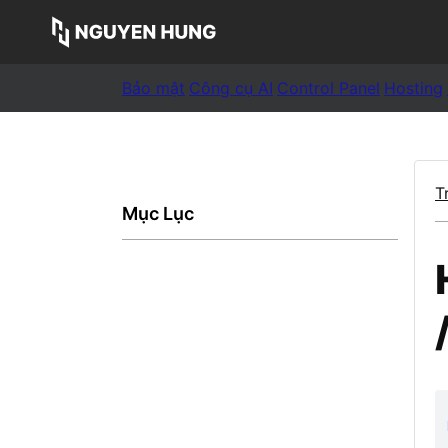
Bảo mật
Công cụ AI
Control Panel
Hosting
T
Mục Lục