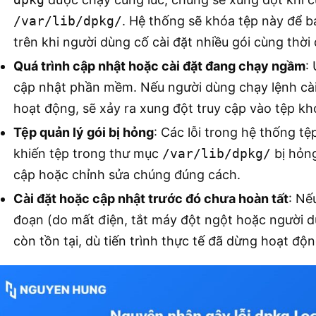
/var/lib/dpkg/
. Hệ thống sẽ khóa tệp này để bả
trên khi người dùng cố cài đặt nhiều gói cùng thời
Quá trình cập nhật hoặc cài đặt đang chạy ngầm
:
cập nhật phần mềm. Nếu người dùng chạy lệnh cài 
hoạt động, sẽ xảy ra xung đột truy cập vào tệp kh
Tệp quản lý gói bị hỏng
: Các lỗi trong hệ thống t
khiến tệp trong thư mục
/var/lib/dpkg/
bị hỏng
cập hoặc chỉnh sửa chúng đúng cách.
Cài đặt hoặc cập nhật trước đó chưa hoàn tất
: Nế
đoạn (do mất điện, tắt máy đột ngột hoặc người d
còn tồn tại, dù tiến trình thực tế đã dừng hoạt độn