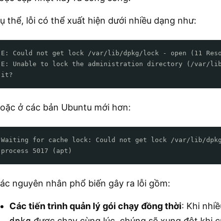
ụ thể, lỗi có thể xuất hiện dưới nhiều dạng như:
E: Could not get lock /var/lib/dpkg/lock - open (11 Res
E: Unable to lock the administration directory (/var/li
it?
oặc ở các bản Ubuntu mới hơn:
Waiting for cache lock: Could not get lock /var/lib/dpk
process 5017 (apt)
ác nguyên nhân phổ biến gây ra lỗi gồm:
Các tiến trình quản lý gói chạy đồng thời
: Khi nhi
dpkg
được chạy cùng lúc, chúng sẽ xung đột khi cù