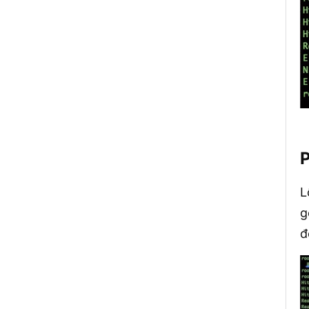
P
L
g
đ