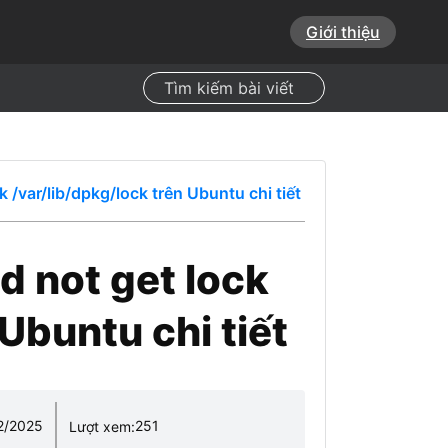
Giới thiệu
Search
 /var/lib/dpkg/lock trên Ubuntu chi tiết
d not get lock
Ubuntu chi tiết
2/2025
251
Lượt xem: