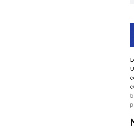
L
U
c
c
b
p