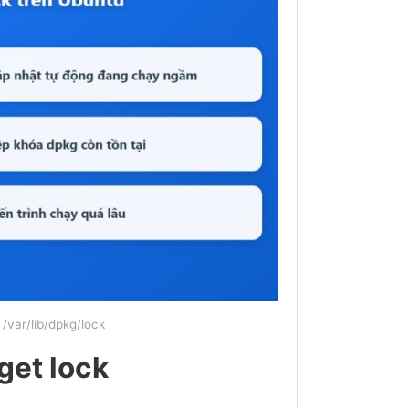
/var/lib/dpkg/lock
get lock