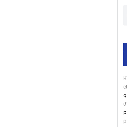
K
c
q
đ
p
p