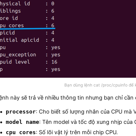
Bạn dùng lệnh cat /proc/cpuinfo để 
ệnh này sẽ trả về nhiều thông tin nhưng bạn chỉ cần
processor
: Cho biết số lượng nhân của CPU mà 
model name
: Tên model và tốc độ xung nhịp của 
cpu cores
: Số lõi vật lý trên mỗi chip CPU.