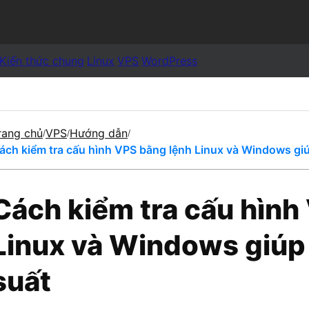
Kiến thức chung
Linux
VPS
WordPress
rang chủ
VPS
Hướng dẫn
/
/
/
ách kiểm tra cấu hình VPS bằng lệnh Linux và Windows giú
Cách kiểm tra cấu hình
Linux và Windows giúp 
suất