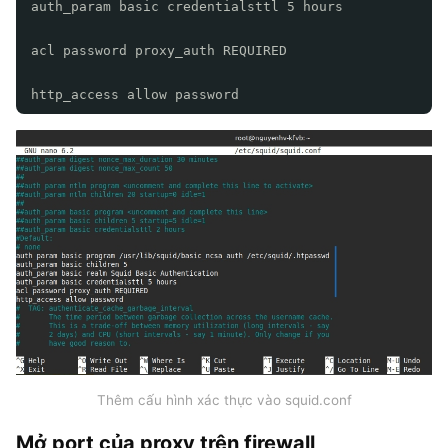
auth_param basic credentialsttl 5 hours
acl password proxy_auth REQUIRED
http_access allow password
Thêm cấu hình xác thực vào squid.conf
Mở port của proxy trên firewall