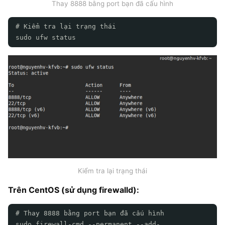
Thay 8888 bằng port bạn đã cấu hình
# Kiểm tra lại trạng thái
sudo ufw status
Kiểm tra lại trạng thái
Trên CentOS (sử dụng firewalld):
# Thay 8888 bằng port bạn đã cấu hình
sudo firewall-cmd --permanent --add-