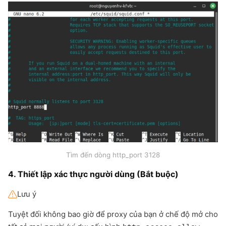
Tìm đến dòng http_port 3128
4. Thiết lập xác thực người dùng (Bắt buộc)
Lưu ý
Tuyệt đối không bao giờ để proxy của bạn ở chế độ mở cho