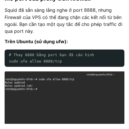
Squid đã sẵn sàng lắng nghe ở port
, nhưng
8888
Firewall của VPS có thể đang chặn các kết nối từ bên
ngoài. Bạn cần tạo một quy tắc để cho phép traffic đi
qua port này.
Trên Ubuntu (sử dụng ufw):
# Thay 8888 bằng port bạn đã cấu hình
sudo ufw allow 8888/tcp