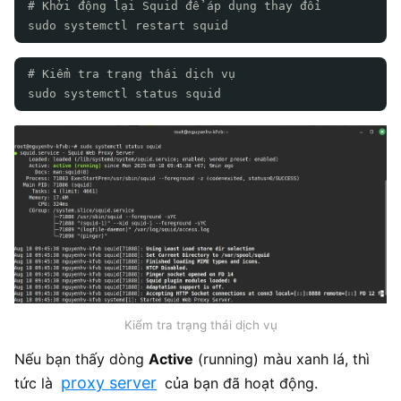
# Khởi động lại Squid để áp dụng thay đổi
sudo systemctl restart squid
# Kiểm tra trạng thái dịch vụ
sudo systemctl status squid
Kiểm tra trạng thái dịch vụ
Nếu bạn thấy dòng
Active
(running) màu xanh lá, thì
proxy server
tức là
của bạn đã hoạt động.