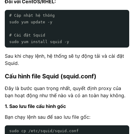
Đối với CentOS/RHEL:
# Cập nhật hệ thống
sudo yum update -y
# Cài đặt Squid
sudo yum install squid -y
Sau khi chạy lệnh, hệ thống sẽ tự động tải và cài đặt
Squid.
Cấu hình file Squid (squid.conf)
Đây là bước quan trọng nhất, quyết định proxy của
bạn hoạt động như thế nào và có an toàn hay không.
1. Sao lưu file cấu hình gốc
Bạn chạy lệnh sau để sao lưu file gốc:
sudo cp /etc/squid/squid.conf