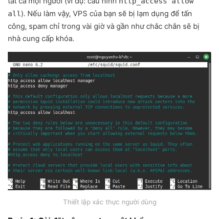
tất cả mọi người (ví dụ: cấu hình
http_access allow
). Nếu làm vậy, VPS của bạn sẽ bị lạm dụng để tấn
all
công, spam chỉ trong vài giờ và gần như chắc chắn sẽ bị
nhà cung cấp khóa.
Thiết lập xác thực người dùng