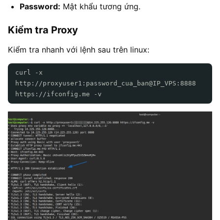
Password:
Mật khẩu tương ứng.
Kiểm tra Proxy
Kiểm tra nhanh với lệnh sau trên linux:
curl -x
http://proxyuser1:password_cua_ban@IP_VPS:8888
https://ifconfig.me -v