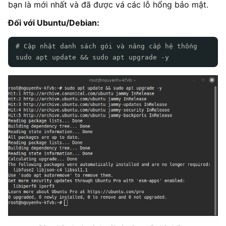
bạn là mới nhất và đã được vá các lỗ hổng bảo mật.
Đối với Ubuntu/Debian:
# Cập nhật danh sách gói và nâng cấp hệ thống
sudo apt update && sudo apt upgrade -y