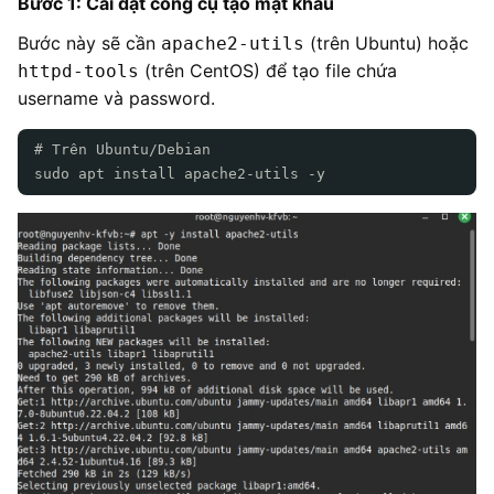
Bước 1: Cài đặt công cụ tạo mật khẩu
Bước này sẽ cần
(trên Ubuntu) hoặc
apache2-utils
(trên CentOS) để tạo file chứa
httpd-tools
username và password.
# Trên Ubuntu/Debian
sudo apt install apache2-utils -y