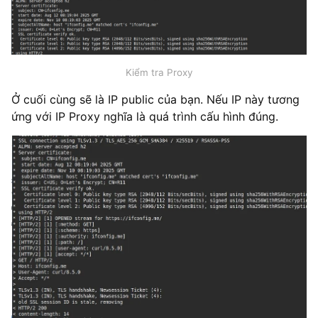
Kiểm tra Proxy
Ở cuối cùng sẽ là IP public của bạn. Nếu IP này tương
ứng với IP Proxy nghĩa là quá trình cấu hình đúng.