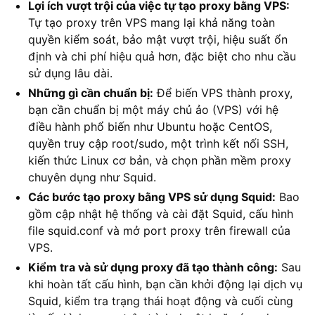
Lợi ích vượt trội của việc tự tạo proxy bằng VPS:
Tự tạo proxy trên VPS mang lại khả năng toàn
quyền kiểm soát, bảo mật vượt trội, hiệu suất ổn
định và chi phí hiệu quả hơn, đặc biệt cho nhu cầu
sử dụng lâu dài.
Những gì cần chuẩn bị:
Để biến VPS thành proxy,
bạn cần chuẩn bị một máy chủ ảo (VPS) với hệ
điều hành phổ biến như Ubuntu hoặc CentOS,
quyền truy cập root/sudo, một trình kết nối SSH,
kiến thức Linux cơ bản, và chọn phần mềm proxy
chuyên dụng như Squid.
Các bước tạo proxy bằng VPS sử dụng Squid:
Bao
gồm cập nhật hệ thống và cài đặt Squid, cấu hình
file squid.conf và mở port proxy trên firewall của
VPS.
Kiểm tra và sử dụng proxy đã tạo thành công:
Sau
khi hoàn tất cấu hình, bạn cần khởi động lại dịch vụ
Squid, kiểm tra trạng thái hoạt động và cuối cùng