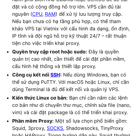
đặt và có cộng đồng hỗ trợ lớn. VPS cần đủ tài
nguyên (
CPU
,
RAM
) để xử lý lưu lượng truy cập.
Nếu bạn chưa có hạ tầng phù hợp, có thể tham
khảo VPS tại Vietnix với cấu hình đa dạng, ổn định,
IP tĩnh và đội ngũ hỗ trợ kỹ thuật 24/7 – rất thuận
tiện cho việc triển khai proxy.
Quyền truy cập root hoặc sudo:
Đây là quyền
quản trị cao nhất, cần thiết để cài đặt phần mềm,
cấu hình hệ thống và thiết lập proxy.
Công cụ kết nối
SSH
:
Nếu dùng Windows, bạn có
thể sử dụng PuTTY. Với macOS hoặc Linux, chỉ cần
dùng Terminal là đủ để kết nối và quản lý VPS.
Kiến thức Linux cơ bản:
Bạn chỉ cần nắm các lệnh
cơ bản như di chuyển thư mục, chỉnh sửa file (nano,
vim) và cài đặt package là có thể triển khai proxy.
Phần mềm Proxy:
Một số lựa chọn phổ biến gồm:
Squid, 3proxy,
SOCKS
, Shadowsocks, TinyProxy
hoặc HAProxy. Trong hướng dẫn này, Squid thường