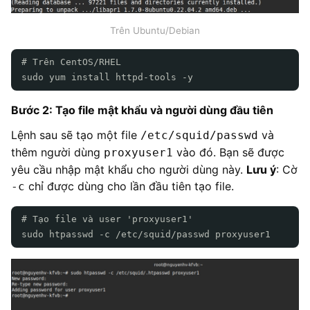
Trên Ubuntu/Debian
# Trên CentOS/RHEL
sudo yum install httpd-tools -y
Bước 2: Tạo file mật khẩu và người dùng đầu tiên
Lệnh sau sẽ tạo một file
và
/etc/squid/passwd
thêm người dùng
vào đó. Bạn sẽ được
proxyuser1
yêu cầu nhập mật khẩu cho người dùng này.
Lưu ý
: Cờ
chỉ được dùng cho lần đầu tiên tạo file.
-c
# Tạo file và user 'proxyuser1'
sudo htpasswd -c /etc/squid/passwd proxyuser1