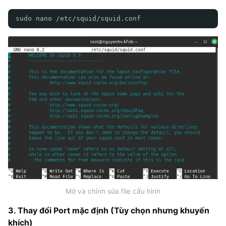
sudo nano /etc/squid/squid.conf
Mở và chỉnh sửa file cấu hình
3. Thay đổi Port mặc định (Tùy chọn nhưng khuyến
khích)