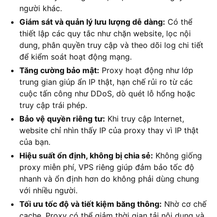
người khác.
Giám sát và quản lý lưu lượng dễ dàng:
Có thể
thiết lập các quy tắc như chặn website, lọc nội
dung, phân quyền truy cập và theo dõi log chi tiết
để kiểm soát hoạt động mạng.
Tăng cường bảo mật:
Proxy hoạt động như lớp
trung gian giúp ẩn IP thật, hạn chế rủi ro từ các
cuộc tấn công như DDoS, dò quét lỗ hổng hoặc
truy cập trái phép.
Bảo vệ quyền riêng tư:
Khi truy cập Internet,
website chỉ nhìn thấy IP của proxy thay vì IP thật
của bạn.
Hiệu suất ổn định, không bị chia sẻ:
Không giống
proxy miễn phí, VPS riêng giúp đảm bảo tốc độ
nhanh và ổn định hơn do không phải dùng chung
với nhiều người.
Tối ưu tốc độ và tiết kiệm băng thông:
Nhờ cơ chế
cache, Proxy có thể giảm thời gian tải nội dung và