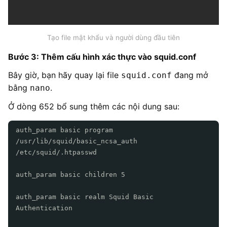
Tạo file mật khẩu và người dùng đầu tiên
Bước 3: Thêm cấu hình xác thực vào squid.conf
Bây giờ, bạn hãy quay lại file
đang mở
squid.conf
bằng
.
nano
Ở dòng 652 bổ sung thêm các nội dung sau:
auth_param basic program
/usr/lib/squid/basic_ncsa_auth
/etc/squid/.htpasswd
auth_param basic children 5
auth_param basic realm Squid Basic
Authentication