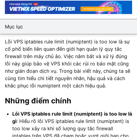
Mục lục
Lỗi VPS iptables rule limit (numiptent) is too low là sự
cố phổ biến liên quan đến giới hạn quản lý quy tắc
firewall trên máy chủ ảo. Việc nắm bắt và xử lý đúng
lỗi này giúp bảo vệ VPS khỏi các rủi ro bảo mật cũng
như gián đoạn dịch vụ. Trong bài viết này, chúng ta sẽ
cùng tìm hiểu chi tiết nguyên nhân, hậu quả và cách
khắc phục lỗi numiptent một cách hiệu quả.
Những điểm chính
Lỗi VPS iptables rule limit (numiptent) is too low là
gì
: Hiểu rõ lỗi VPS iptables rule limit (numiptent) is
too low xảy ra khi số lượng quy tắc firewall
iptables trên VPS đã chạm hoặc vượt giới hạn cho