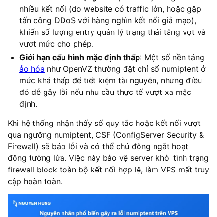
nhiều kết nối (do website có traffic lớn, hoặc gặp
tấn công DDoS với hàng nghìn kết nối giả mạo),
khiến số lượng entry quản lý trạng thái tăng vọt và
vượt mức cho phép.
Giới hạn cấu hình mặc định thấp
: Một số nền tảng
ảo hóa
như OpenVZ thường đặt chỉ số numiptent ở
mức khá thấp để tiết kiệm tài nguyên, nhưng điều
đó dễ gây lỗi nếu nhu cầu thực tế vượt xa mặc
định.
Khi hệ thống nhận thấy số quy tắc hoặc kết nối vượt
qua ngưỡng numiptent, CSF (ConfigServer Security &
Firewall) sẽ báo lỗi và có thể chủ động ngắt hoạt
động tường lửa. Việc này bảo vệ server khỏi tình trạng
firewall block toàn bộ kết nối hợp lệ, làm VPS mất truy
cập hoàn toàn.