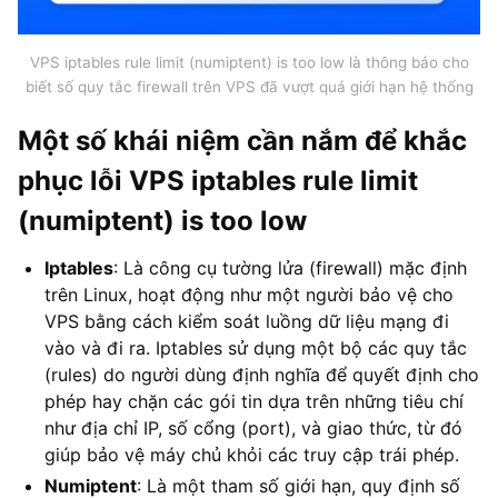
VPS iptables rule limit (numiptent) is too low là thông báo cho
biết số quy tắc firewall trên VPS đã vượt quá giới hạn hệ thống
Một số khái niệm cần nắm để khắc
phục lỗi VPS iptables rule limit
(numiptent) is too low
Iptables
: Là công cụ tường lửa (firewall) mặc định
trên Linux, hoạt động như một người bảo vệ cho
VPS bằng cách kiểm soát luồng dữ liệu mạng đi
vào và đi ra. Iptables sử dụng một bộ các quy tắc
(rules) do người dùng định nghĩa để quyết định cho
phép hay chặn các gói tin dựa trên những tiêu chí
như địa chỉ IP, số cổng (port), và giao thức, từ đó
giúp bảo vệ máy chủ khỏi các truy cập trái phép.
Numiptent
: Là một tham số giới hạn, quy định số