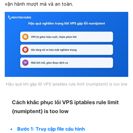
vận hành mượt mà và an toàn.
Hậu quả khi gặp lỗi VPS iptables rule limit (numiptent) is too low
Cách khắc phục lỗi VPS iptables rule limit
(numiptent) is too low
Bước 1: Truy cập file cấu hình