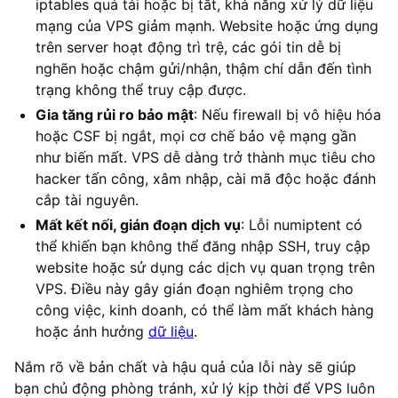
iptables quá tải hoặc bị tắt, khả năng xử lý dữ liệu
mạng của VPS giảm mạnh. Website hoặc ứng dụng
trên server hoạt động trì trệ, các gói tin dễ bị
nghẽn hoặc chậm gửi/nhận, thậm chí dẫn đến tình
trạng không thể truy cập được.
Gia tăng rủi ro bảo mật
: Nếu firewall bị vô hiệu hóa
hoặc CSF bị ngắt, mọi cơ chế bảo vệ mạng gần
như biến mất. VPS dễ dàng trở thành mục tiêu cho
hacker tấn công, xâm nhập, cài mã độc hoặc đánh
cắp tài nguyên.
Mất kết nối, gián đoạn dịch vụ
: Lỗi numiptent có
thể khiến bạn không thể đăng nhập SSH, truy cập
website hoặc sử dụng các dịch vụ quan trọng trên
VPS. Điều này gây gián đoạn nghiêm trọng cho
công việc, kinh doanh, có thể làm mất khách hàng
hoặc ảnh hưởng
dữ liệu
.
Nắm rõ về bản chất và hậu quả của lỗi này sẽ giúp
bạn chủ động phòng tránh, xử lý kịp thời để VPS luôn