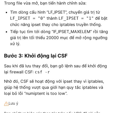
Trong file vừa mở, bạn tiến hành chỉnh sửa:
Tìm dòng cấu hình “LF_IPSET”, chuyển giá trị từ
thành
để bật
LF_IPSET = "0"
LF_IPSET = "1"
chức năng ipset thay cho iptables truyền thống.
Tiếp tục tìm tới dòng “IF_IPSET_MAXELEM” rồi tăng
giá trị lên tối thiểu 20000 mục để mở rộng ngưỡng
xử lý.
Bước 3: Khởi động lại CSF
Sau khi đã lưu thay đổi, bạn gõ lệnh sau để khởi động
lại firewall CSF:
csf -r
Nhờ đó, CSF sẽ hoạt động với ipset thay vì iptables,
giúp hệ thống vượt qua giới hạn quy tắc iptables và
loại bỏ lỗi “numiptent is too low”.
Lưu ý