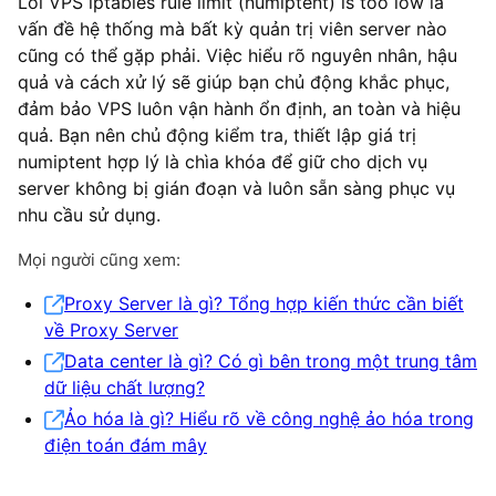
Lỗi VPS iptables rule limit (numiptent) is too low là
vấn đề hệ thống mà bất kỳ quản trị viên server nào
cũng có thể gặp phải. Việc hiểu rõ nguyên nhân, hậu
quả và cách xử lý sẽ giúp bạn chủ động khắc phục,
đảm bảo VPS luôn vận hành ổn định, an toàn và hiệu
quả. Bạn nên chủ động kiểm tra, thiết lập giá trị
numiptent hợp lý là chìa khóa để giữ cho dịch vụ
server không bị gián đoạn và luôn sẵn sàng phục vụ
nhu cầu sử dụng.
Mọi người cũng xem:
Proxy Server là gì? Tổng hợp kiến thức cần biết
về Proxy Server
Data center là gì? Có gì bên trong một trung tâm
dữ liệu chất lượng?
Ảo hóa là gì? Hiểu rõ về công nghệ ảo hóa trong
điện toán đám mây