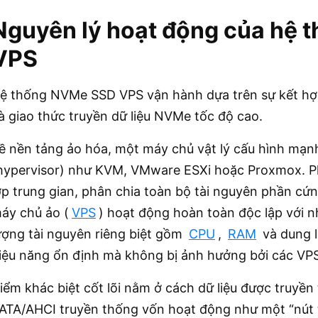
Nguyên lý hoạt động của hệ
VPS
ệ thống NVMe SSD VPS vận hành dựa trên sự kết hợ
à giao thức truyền dữ liệu NVMe tốc độ cao.
ề nền tảng ảo hóa, một máy chủ vật lý cấu hình mạn
hypervisor) như KVM, VMware ESXi hoặc Proxmox. P
ớp trung gian, phân chia toàn bộ tài nguyên phần cứ
áy chủ ảo (
VPS
) hoạt động hoàn toàn độc lập với 
ượng tài nguyên riêng biệt gồm
CPU
,
RAM
và dung l
iệu năng ổn định mà không bị ảnh hưởng bởi các VP
iểm khác biệt cốt lõi nằm ở cách dữ liệu được truyền 
ATA/AHCI truyền thống vốn hoạt động như một “nút th