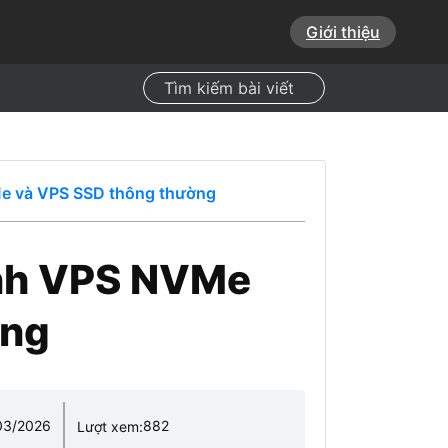
Giới thiệu
Search
e và VPS SSD thông thường
ánh VPS NVMe
ờng
03/2026
882
Lượt xem: