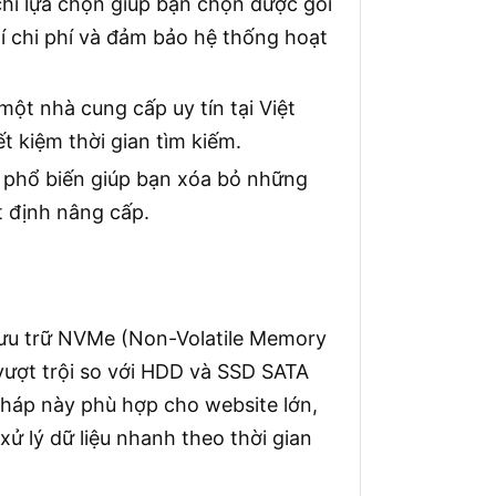
hí lựa chọn giúp bạn chọn được gói
í chi phí và đảm bảo hệ thống hoạt
ột nhà cung cấp uy tín tại Việt
t kiệm thời gian tìm kiếm.
 phổ biến giúp bạn xóa bỏ những
t định nâng cấp.
ưu trữ NVMe (Non-Volatile Memory
 vượt trội so với HDD và SSD SATA
pháp này phù hợp cho website lớn,
ử lý dữ liệu nhanh theo thời gian