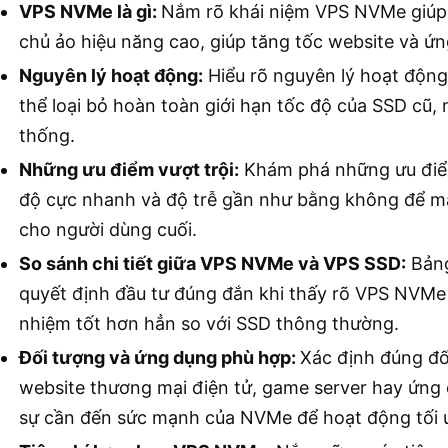
VPS NVMe là gì:
Nắm rõ khái niệm VPS NVMe giúp 
chủ ảo hiệu năng cao, giúp tăng tốc website và ứng
Nguyên lý hoạt động:
Hiểu rõ nguyên lý hoạt động
thể loại bỏ hoàn toàn giới hạn tốc độ của SSD cũ, 
thống.
Những ưu điểm vượt trội:
Khám phá những ưu điểm
độ cực nhanh và độ trễ gần như bằng không để ma
cho người dùng cuối.
So sánh chi tiết giữa VPS NVMe và VPS SSD:
Bảng
quyết định đầu tư đúng đắn khi thấy rõ VPS NVMe 
nhiệm tốt hơn hẳn so với SSD thông thường.
Đối tượng và ứng dụng phù hợp:
Xác định đúng đối
website thương mại điện tử, game server hay ứng 
sự cần đến sức mạnh của NVMe để hoạt động tối 