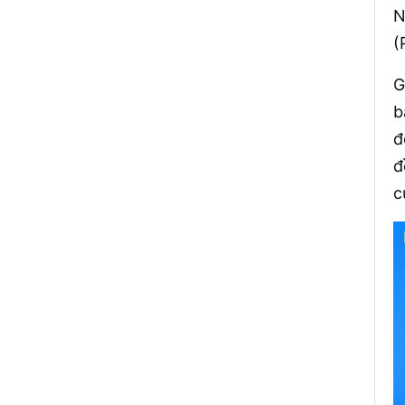
N
(
G
b
đ
đ
c