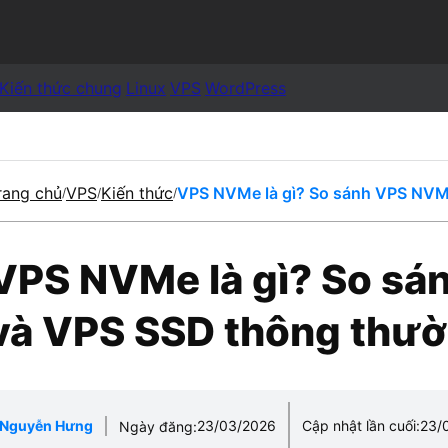
Kiến thức chung
Linux
VPS
WordPress
rang chủ
VPS
Kiến thức
VPS NVMe là gì? So sánh VPS NVM
/
/
/
VPS NVMe là gì? So s
và VPS SSD thông thư
Nguyễn Hưng
23/03/2026
Cập nhật lần cuối:
23/
Ngày đăng: