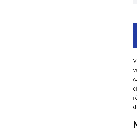
V
v
c
c
r
đ