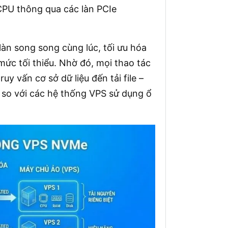
CPU thông qua các làn PCIe
làn song song cùng lúc, tối ưu hóa
mức tối thiểu. Nhờ đó, mọi thao tác
uy vấn cơ sở dữ liệu đến tải file –
so với các hệ thống VPS sử dụng ổ