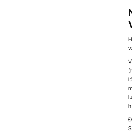
H
v
V
(
l
m
l
h
Đ
S