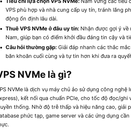
Tiêu chí lựa chọn VPS NVMe:
Nắm vững các tiêu c
VPS phù hợp và nhà cung cấp uy tín, tránh lãng ph
động ổn định lâu dài.
Thuê VPS NVMe ở đâu uy tín:
Nhận được gợi ý về m
Nam, giúp bạn có điểm khởi đầu đáng tin cậy và tiế
Câu hỏi thường gặp:
Giải đáp nhanh các thắc mắc
băn khoăn cuối cùng và tự tin hơn khi đưa ra quyế
VPS NVMe là gì?
PS NVMe là dịch vụ máy chủ ảo sử dụng công nghệ l
xpress), kết nối qua chuẩn PCIe, cho tốc độ đọc/ghi
ruyền thống. Nhờ độ trễ thấp và hiệu năng cao, giải 
atabase phức tạp, game server và các ứng dụng cần x
hực.