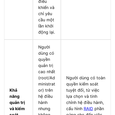
điều
khiển và
chỉ yêu
cầu một
lần khởi
động lại.
Người
dùng có
quyền
quản trị
cao nhất
(root/Ad
Người dùng có toàn
ministrat
quyền kiểm soát
Khả
or) trên
tuyệt đối, từ việc
năng
hệ điều
lựa chọn và tinh
quản trị
hành
chỉnh hệ điều hành,
và kiểm
nhưng
cấu hình
RAID
phần
soát
không
cứng cho đến việc