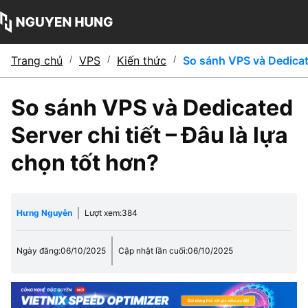
Trang chủ
/
VPS
/
Kiến thức
/
So sánh VPS và Dedicate
So sánh VPS và Dedicated
Server chi tiết – Đâu là lựa
chọn tốt hơn?
Hưng Nguyễn
Lượt xem:
384
Ngày đăng:
06/10/2025
Cập nhật lần cuối:
06/10/2025