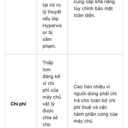
cung cấp khả năng
tại rủi ro
tùy chỉnh bảo mật
lý thuyết
toàn diện.
nếu lớp
Hypervis
or bị
xâm
phạm.
Thấp
hơn
đáng kể
vì chi
Cao hơn nhiều vì
phí của
người dùng phải chi
máy chủ
trả cho toàn bộ chi
Chi phí
vật lý
phí thuê và vận
được
hành phần cứng của
chia sẻ
máy chủ.
cho