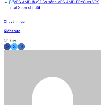
VPS AMD là gì? So sánh VPS AMD EPYC vs VPS
Intel Xeon chi tiết
Chuyên mục:
Kiến thức
Chia sẻ