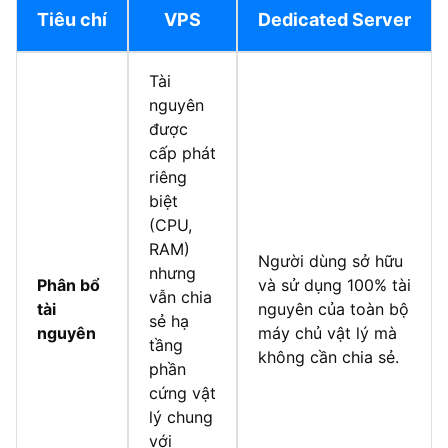
Tiêu chí
VPS
Dedicated Server
Tài
nguyên
được
cấp phát
riêng
biệt
(CPU,
RAM)
Người dùng sở hữu
nhưng
Phân bổ
và sử dụng 100% tài
vẫn chia
tài
nguyên của toàn bộ
sẻ hạ
nguyên
máy chủ vật lý mà
tầng
không cần chia sẻ.
phần
cứng vật
lý chung
với