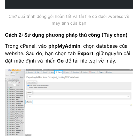
Chờ quá trình đóng gói hoàn tất và tải file có đuôi .wpress về
máy tính của bạn
Cách 2: Sử dụng phương pháp thủ công (Tùy chọn)
Trong cPanel, vào
phpMyAdmin
, chọn database của
website. Sau đó, bạn chọn tab
Export
, giữ nguyên cài
đặt mặc định và nhấn
Go
để tải file .sql về máy.