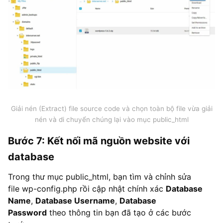
Giải nén (Extract) file source code và chọn toàn bộ file vừa giải
nén và di chuyển chúng lại vào mục public_html
Bước 7: Kết nối mã nguồn website với
database
Trong thư mục public_html, bạn tìm và chỉnh sửa
file wp-config.php rồi cập nhật chính xác
Database
Name
,
Database Username
,
Database
Password
theo thông tin bạn đã tạo ở các bước