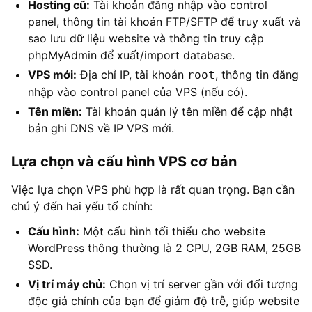
Hosting cũ:
Tài khoản đăng nhập vào control
panel, thông tin tài khoản FTP/SFTP để truy xuất và
sao lưu dữ liệu website và thông tin truy cập
phpMyAdmin để xuất/import database.
VPS mới:
Địa chỉ IP, tài khoản
, thông tin đăng
root
nhập vào control panel của VPS (nếu có).
Tên miền:
Tài khoản quản lý tên miền để cập nhật
bản ghi DNS về IP VPS mới.
Lựa chọn và cấu hình VPS cơ bản
Việc lựa chọn VPS phù hợp là rất quan trọng. Bạn cần
chú ý đến hai yếu tố chính:
Cấu hình:
Một cấu hình tối thiểu cho website
WordPress thông thường là 2 CPU, 2GB RAM, 25GB
SSD.
Vị trí máy chủ:
Chọn vị trí server gần với đối tượng
độc giả chính của bạn để giảm độ trễ, giúp website