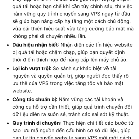
quá tải hoặc hạn chế khi cần tùy chỉnh sâu, thì việc
nắm vững quy trình chuyển sang VPS ngay từ đầu
sẽ giúp bạn nâng cấp hạ tầng một cách chủ động,
vừa cải thiện hiệu suất vừa tăng cường bảo mật mà
không phải di chuyển nhiều lần.
Dấu hiệu nhận biết
: Nhận diện các tín hiệu website
bị quá tải hoặc chậm chạp, giúp bạn quyết định
thời điểm thích hợp để nâng cấp lên máy chủ ảo.
Lợi ích vượt trội
: So sánh sự khác biệt về tài
nguyên và quyền quản trị, giúp người đọc thấy rõ
ưu thế của VPS trong việc tăng tốc và bảo mật
website.
Công tác chuẩn bị
: Nắm vững các tài khoản và
công cụ hỗ trợ cần thiết, giúp quá trình chuyển đổi
dữ liệu diễn ra suôn sẻ, tránh các sai sót kỹ thuật.
Quy trình di chuyển
: Thực hiện chi tiết các bước từ
sao lưu mã nguồn đến cấu hình cơ sở dữ liệu, giúp
bạn tự tin chuyển website sang VPS mới một cách