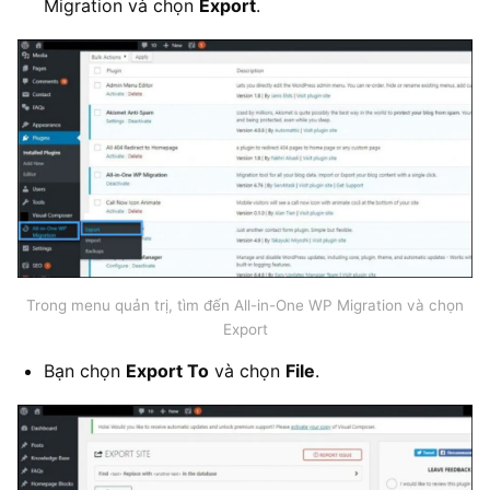
Migration và chọn
Export
.
Trong menu quản trị, tìm đến All-in-One WP Migration và chọn
Export
Bạn chọn
Export To
và chọn
File
.