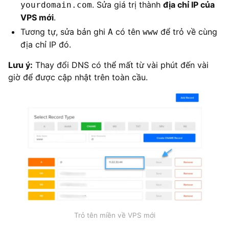
. Sửa giá trị thành
địa chỉ IP của
yourdomain.com
VPS mới
.
Tương tự, sửa bản ghi
có tên
để trỏ về cùng
A
www
địa chỉ IP đó.
Lưu ý:
Thay đổi DNS có thể mất từ vài phút đến vài
giờ để được cập nhật trên toàn cầu.
Trỏ tên miền về VPS mới