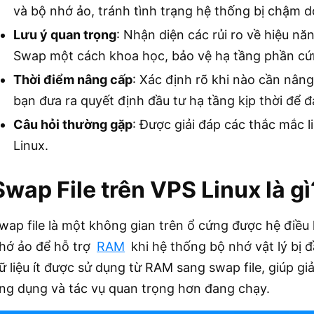
và bộ nhớ ảo, tránh tình trạng hệ thống bị chậm 
Lưu ý quan trọng
: Nhận diện các rủi ro về hiệu nă
Swap một cách khoa học, bảo vệ hạ tầng phần cứn
Thời điểm nâng cấp
: Xác định rõ khi nào cần nân
bạn đưa ra quyết định đầu tư hạ tầng kịp thời để
Câu hỏi thường gặp
: Được giải đáp các thắc mắc 
Linux.
Swap File trên VPS Linux là gì
wap file là một không gian trên ổ cứng được hệ điề
hớ ảo để hỗ trợ
RAM
khi hệ thống bộ nhớ vật lý bị 
ữ liệu ít được sử dụng từ RAM sang swap file, giúp 
ng dụng và tác vụ quan trọng hơn đang chạy.