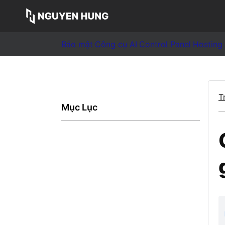
Bảo mật
Công cụ AI
Control Panel
Hosting
T
Mục Lục