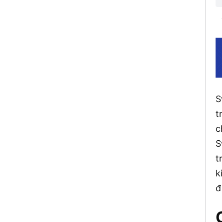
S
t
c
S
t
k
đ