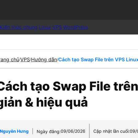
Kiến thức chung
Linux
VPS
WordPress
rang chủ
VPS
Hướng dẫn
Cách tạo Swap File trên VPS Linu
/
/
/
Cách tạo Swap File trê
giản & hiệu quả
Nguyễn Hưng
09/06/2026
Cập nhật lần cuối:
09/
Ngày đăng: