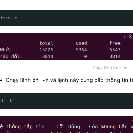
free -m
Chạy lệnh free -m
Chạy lệnh
df -h
và lệnh này cung cấp thông tin 
df -h