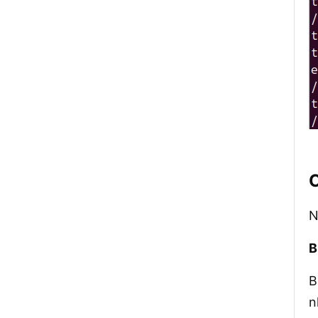
C
N
B
B
n