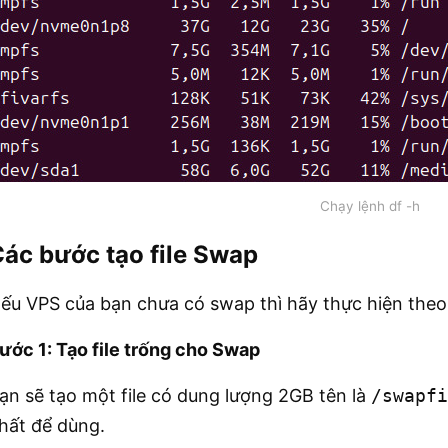
Chạy lệnh df -h
ác bước tạo file Swap
ếu VPS của bạn chưa có swap thì hãy thực hiện theo
ước 1: Tạo file trống cho Swap
ạn sẽ tạo một file có dung lượng 2GB tên là
/swapfi
hất để dùng.