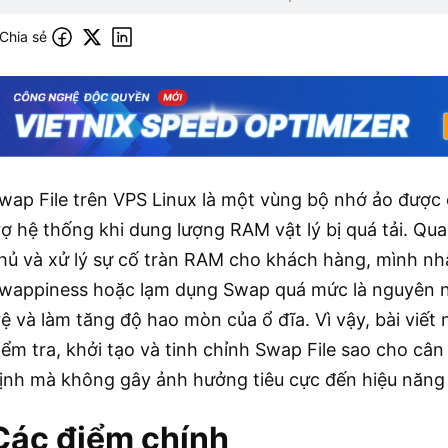
Chia sẻ
wap File trên VPS Linux là một vùng bộ nhớ ảo được c
rợ hệ thống khi dung lượng RAM vật lý bị quá tải. Qua
hủ và xử lý sự cố tràn RAM cho khách hàng, mình nhận
wappiness hoặc lạm dụng Swap quá mức là nguyên nh
rệ và làm tăng độ hao mòn của ổ đĩa. Vì vậy, bài viết
iểm tra, khởi tạo và tinh chỉnh Swap File sao cho câ
ịnh mà không gây ảnh hưởng tiêu cực đến hiệu năng
Các điểm chính