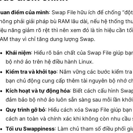
uan điểm của mình
: Swap File hữu ích để chống “độ
hông phải giải pháp bù RAM lâu dài, nếu hệ thống t
iệu năng giảm rõ rệt thì nên xem đó là tín hiệu cần t
AM thay vì chỉ tăng dung lượng Swap.
Khái niệm
: Hiểu rõ bản chất của Swap File giúp 
bộ nhớ ảo trên hệ điều hành Linux.
Kiểm tra và khởi tạo
: Nắm vững các bước kiểm tra t
bạn chủ động cung cấp thêm tài nguyên bộ nhớ cho
Kích hoạt và tự động hóa
: Biết cách cấu hình Swa
đảm bảo bộ nhớ ảo luôn sẵn sàng sau mỗi lần khởi
Quy trình gỡ bỏ
: Hiểu cách xóa Swap File giúp bạ
cách an toàn và chính xác khi không còn nhu cầu 
Tối ưu Swappiness
: Làm chủ tham số điều phối g