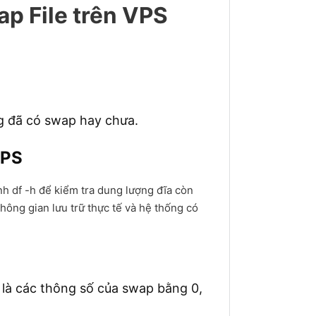
p File trên VPS
ng đã có swap hay chưa.
VPS
nh
df -h
để kiểm tra dung lượng đĩa còn
không gian lưu trữ thực tế và hệ thống có
 là các thông số của swap bằng 0,