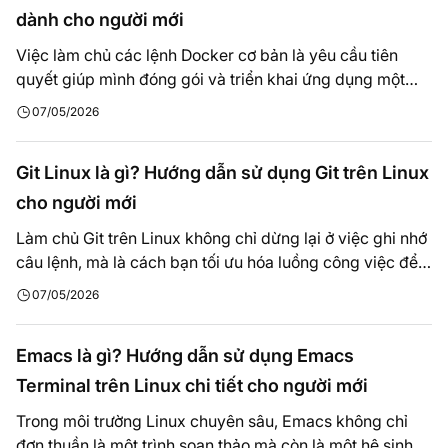
dành cho người mới
Việc làm chủ các lệnh Docker cơ bản là yêu cầu tiên
quyết giúp mình đóng gói và triển khai ứng dụng một
cách nhất quán trên mọi môi trường từ Staging đến
07/05/2026
production. Thay vì liệt kê danh sách lệnh khô khan, bài
viết này đúc kết từ quá trình tôi trực tiếp vận…
Git Linux là gì? Hướng dẫn sử dụng Git trên Linux
cho người mới
Làm chủ Git trên Linux không chỉ dừng lại ở việc ghi nhớ
câu lệnh, mà là cách bạn tối ưu hóa luồng công việc để
loại bỏ hoàn toàn các sai sót thủ công khi cập nhật dữ
07/05/2026
liệu. Những chia sẻ trong bài viết được đúc kết từ quá
trình mình trực tiếp…
Emacs là gì? Hướng dẫn sử dụng Emacs
Terminal trên Linux chi tiết cho người mới
Trong môi trường Linux chuyên sâu, Emacs không chỉ
đơn thuần là một trình soạn thảo mà còn là một hệ sinh