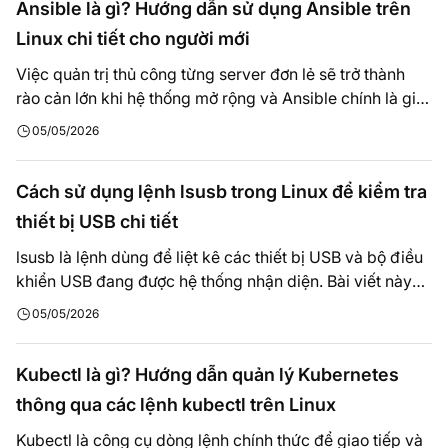
Ansible là gì? Hướng dẫn sử dụng Ansible trên
Linux chi tiết cho người mới
Việc quản trị thủ công từng server đơn lẻ sẽ trở thành
rào cản lớn khi hệ thống mở rộng và Ansible chính là giải
pháp mình đã áp dụng để đồng bộ hóa cấu hình trên
05/05/2026
hàng trăm node chỉ với một câu lệnh duy nhất. Những
hướng dẫn trong bài viết này không…
Cách sử dụng lệnh lsusb trong Linux để kiểm tra
thiết bị USB chi tiết
lsusb là lệnh dùng để liệt kê các thiết bị USB và bộ điều
khiển USB đang được hệ thống nhận diện. Bài viết này
được mình đúc kết từ kinh nghiệm xử lý sự cố thực tế
05/05/2026
cho hàng ngàn máy chủ Linux để hướng dẫn bạn cách
sử dụng lsusb với các tùy…
Kubectl là gì? Hướng dẫn quản lý Kubernetes
thông qua các lệnh kubectl trên Linux
Kubectl là công cụ dòng lệnh chính thức để giao tiếp và