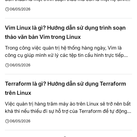
thái mạnh mẽ giúp tôi tối ưu hóa toàn bộ quy trình xử lý
06/05/2026
văn bản và lập trình chỉ trên một giao diện terminal duy
nhất. Những kỹ thuật sử dụng và…
Vim Linux là gì? Hướng dẫn sử dụng trình soạn
thảo văn bản Vim trong Linux
Trong công việc quản trị hệ thống hàng ngày, Vim là
công cụ giúp mình xử lý các tệp tin cấu hình trực tiếp
trên Server với tốc độ mà các trình soạn thảo thông
06/05/2026
thường không thể đáp ứng được. Những hướng dẫn
trong bài viết này không chỉ dừng lại ở lý thuyết,…
Terraform là gì? Hướng dẫn sử dụng Terraform
trên Linux
Việc quản trị hàng trăm máy ảo trên Linux sẽ trở nên bất
khả thi nếu thiếu đi sự hỗ trợ của Terraform để tự động
hóa toàn bộ quy trình khởi tạo và cấu hình hạ tầng.
06/05/2026
Những hướng dẫn trong bài viết này được mình đúc kết
từ quá trình trực tiếp triển…