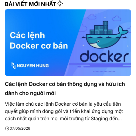
BÀI VIẾT MỚI NHẤT
Các lệnh Docker cơ bản thông dụng và hữu ích
dành cho người mới
Việc làm chủ các lệnh Docker cơ bản là yêu cầu tiên
quyết giúp mình đóng gói và triển khai ứng dụng một
cách nhất quán trên mọi môi trường từ Staging đến
production. Thay vì liệt kê danh sách lệnh khô khan, bài
07/05/2026
viết này đúc kết từ quá trình tôi trực tiếp vận…