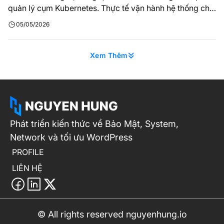
quản lý cụm Kubernetes. Thực tế vận hành hệ thống cho
thấy, việc quản trị một cluster phức tạp không thể tách
05/05/2026
rời khả năng tương tác trực tiếp với API Server. Từ kinh
nghiệm triển khai hạ tầng, mình nhận thấy Kubectl…
Xem Thêm
Phát triển kiến thức về Bảo Mật, System,
Network và tối ưu WordPress
PROFILE
LIÊN HỆ
© All rights reserved nguyenhung.io