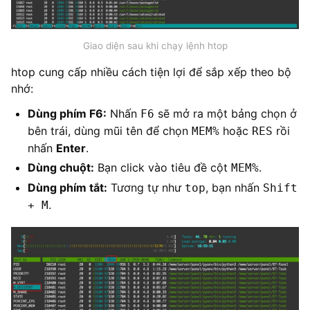
Giao diện sau khi chạy lệnh htop
htop cung cấp nhiều cách tiện lợi để sắp xếp theo bộ
nhớ:
Dùng phím F6:
Nhấn
sẽ mở ra một bảng chọn ở
F6
bên trái, dùng mũi tên để chọn
hoặc
rồi
MEM%
RES
nhấn
Enter
.
Dùng chuột:
Bạn click vào tiêu đề cột
.
MEM%
Dùng phím tắt:
Tương tự như
, bạn nhấn
top
Shift
.
+ M