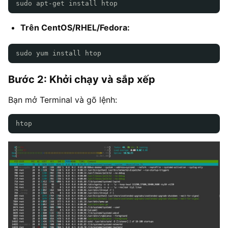
sudo apt-get install htop
Trên CentOS/RHEL/Fedora:
sudo yum install htop
Bước 2: Khởi chạy và sắp xếp
Bạn mở Terminal và gõ lệnh:
htop