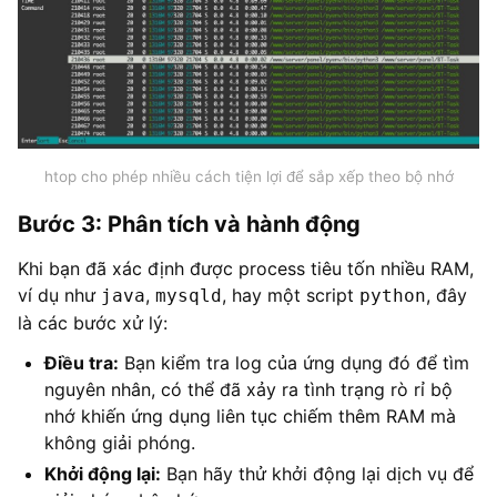
htop cho phép nhiều cách tiện lợi để sắp xếp theo bộ nhớ
Bước 3: Phân tích và hành động
Khi bạn đã xác định được process tiêu tốn nhiều RAM,
ví dụ như
,
, hay một script
, đây
java
mysqld
python
là các bước xử lý:
Điều tra:
Bạn kiểm tra log của ứng dụng đó để tìm
nguyên nhân, có thể đã xảy ra tình trạng rò rỉ bộ
nhớ khiến ứng dụng liên tục chiếm thêm RAM mà
không giải phóng.
Khởi động lại:
Bạn hãy thử khởi động lại dịch vụ để