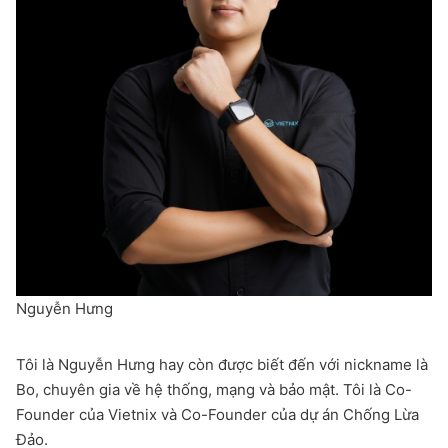
Nguyễn Hưng
Tôi là Nguyễn Hưng hay còn được biết đến với nickname là
Bo, chuyên gia về hệ thống, mạng và bảo mật. Tôi là Co-
Founder của Vietnix và Co-Founder của dự án Chống Lừa
Đảo.