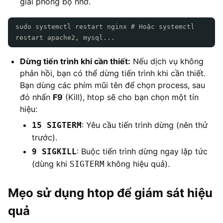
giải phóng bộ nhớ.
sudo systemctl restart nginx # Hoặc systemctl
restart apache2, mysql...
Dừng tiến trình khi cần thiết:
Nếu dịch vụ không
phản hồi, bạn có thể dừng tiến trình khi cần thiết.
Bạn dùng các phím mũi tên để chọn process, sau
đó nhấn
F9
(Kill), htop sẽ cho bạn chọn một tín
hiệu:
: Yêu cầu tiến trình dừng (nên thử
15 SIGTERM
trước).
: Buộc tiến trình dừng ngay lập tức
9 SIGKILL
(dùng khi
không hiệu quả).
SIGTERM
Mẹo sử dụng htop để giám sát hiệu
quả