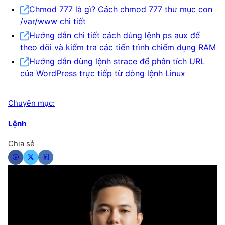
Chmod 777 là gì? Cách chmod 777 thư mục con
/var/www chi tiết
Hướng dẫn chi tiết cách dùng lệnh ps aux để
theo dõi và kiểm tra các tiến trình chiếm dụng RAM
Hướng dẫn dùng lệnh strace để phân tích URL
của WordPress trực tiếp từ dòng lệnh Linux
Chuyên mục:
Lệnh
Chia sẻ