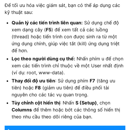
Để tối ưu hóa việc giám sát, bạn có thể áp dụng các
kỹ thuật sau:
Quản lý các tiến trình liên quan:
Sử dụng chế độ
xem dạng cây (
F5
) để xem tất cả các luồng
(thread) hoặc tiến trình con được sinh ra từ một
ứng dụng chính, giúp việc tắt (kill) ứng dụng triệt
để hơn.
Lọc theo người dùng cụ thể:
Nhấn phím u để chọn
xem các tiến trình chỉ thuộc về một User nhất định
(ví dụ: root, www-data).
Thay đổi độ ưu tiên
: Sử dụng phím
F7
(tăng ưu
tiên) hoặc
F8
(giảm ưu tiên) để điều phối tài
nguyên cho các tác vụ quan trọng.
Tùy chỉnh cột hiển thị
: Nhấn
S (Setup)
, chọn
Columns
để thêm hoặc bớt các thông số hiển thị
theo nhu cầu theo dõi riêng của bạn.