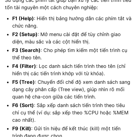
tốn tài nguyên một cách chuyên nghiệp:
F1 (Help)
: Hiển thị bảng hướng dẫn các phím tắt và
chức năng.
F2 (Setup)
: Mở menu cài đặt để tùy chỉnh giao
diện, màu sắc và các cột hiển thị.
F3 (Search)
: Cho phép tìm kiếm một tiến trình cụ
thể theo tên.
F4 (Filter)
: Lọc danh sách tiến trình theo tên (chỉ
hiển thị các tiến trình khớp với từ khóa).
F5 (Tree)
: Chuyển đổi chế độ xem danh sách sang
dạng cây phân cấp (Tree view), giúp nhìn rõ mối
quan hệ cha-con giữa các tiến trình.
F6 (Sort)
: Sắp xếp danh sách tiến trình theo tiêu
chí cụ thể (ví dụ: sắp xếp theo %CPU hoặc %MEM
cao nhất).
F9 (Kill)
: Gửi tín hiệu để kết thúc (kill) một tiến
trình đang được chọn.