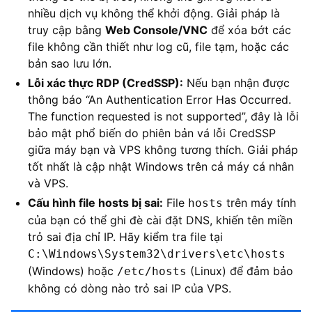
nhiều dịch vụ không thể khởi động. Giải pháp là
truy cập bằng
Web Console/VNC
để xóa bớt các
file không cần thiết như log cũ, file tạm, hoặc các
bản sao lưu lớn.
Lỗi xác thực RDP (CredSSP):
Nếu bạn nhận được
thông báo “An Authentication Error Has Occurred.
The function requested is not supported”, đây là lỗi
bảo mật phổ biến do phiên bản vá lỗi CredSSP
giữa máy bạn và VPS không tương thích. Giải pháp
tốt nhất là cập nhật Windows trên cả máy cá nhân
và VPS.
Cấu hình file hosts bị sai:
File
trên máy tính
hosts
của bạn có thể ghi đè cài đặt DNS, khiến tên miền
trỏ sai địa chỉ IP. Hãy kiểm tra file tại
C:\Windows\System32\drivers\etc\hosts
(Windows) hoặc
(Linux) để đảm bảo
/etc/hosts
không có dòng nào trỏ sai IP của VPS.