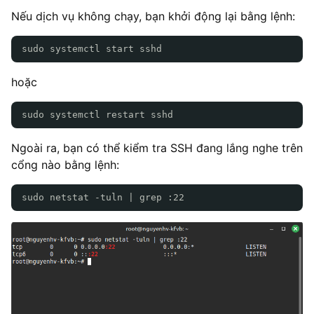
Nếu dịch vụ không chạy, bạn khởi động lại bằng lệnh:
sudo systemctl start sshd
hoặc
sudo systemctl restart sshd
Ngoài ra, bạn có thể kiểm tra SSH đang lắng nghe trên
cổng nào bằng lệnh:
sudo netstat -tuln | grep :22