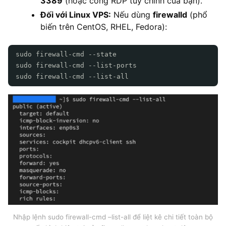
3389
(hoặc cổng RDP tùy chỉnh của bạn).
Đối với Linux VPS:
Nếu dùng
firewalld
(phổ
biến trên CentOS, RHEL, Fedora):
sudo firewall-cmd --state
sudo firewall-cmd --list-ports
sudo firewall-cmd --list-all
Nhập lệnh sudo firewall-cmd –list-all để liệt kê chi tiết toàn bộ