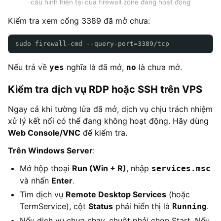
cấu hình hiện tại của firewall zone đang hoạt động
Kiểm tra xem cổng 3389 đã mở chưa:
sudo firewall-cmd --query-port=3389/tcp
Nếu trả về
nghĩa là đã mở,
là chưa mở.
yes
no
Kiểm tra dịch vụ RDP hoặc SSH trên VPS
Ngay cả khi tường lửa đã mở, dịch vụ chịu trách nhiệm
xử lý kết nối có thể đang không hoạt động. Hãy dùng
Web Console/VNC
để kiểm tra.
Trên Windows Server
:
Mở hộp thoại
Run (Win + R)
, nhập
services.msc
và nhấn
Enter
.
Tìm dịch vụ
Remote Desktop Services
(hoặc
TermService), cột
Status
phải hiển thị là
.
Running
Nếu dịch vụ chưa chạy, chuột phải chọn Start. Nếu