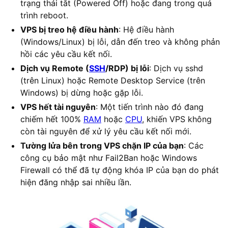
trạng thái tắt (Powered Off) hoặc đang trong quá
trình reboot.
VPS bị treo hệ điều hành
: Hệ điều hành
(Windows/Linux) bị lỗi, dẫn đến treo và không phản
hồi các yêu cầu kết nối.
Dịch vụ Remote (
SSH
/RDP) bị lỗi
: Dịch vụ sshd
(trên Linux) hoặc Remote Desktop Service (trên
Windows) bị dừng hoặc gặp lỗi.
VPS hết tài nguyên
: Một tiến trình nào đó đang
chiếm hết 100%
RAM
hoặc
CPU
, khiến VPS không
còn tài nguyên để xử lý yêu cầu kết nối mới.
Tường lửa bên trong VPS chặn IP của bạn
: Các
công cụ bảo mật như Fail2Ban hoặc Windows
Firewall có thể đã tự động khóa IP của bạn do phát
hiện đăng nhập sai nhiều lần.