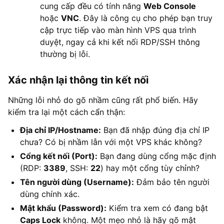
cung cấp đều có tính năng
Web Console
hoặc
VNC
. Đây là công cụ cho phép bạn truy
cập trực tiếp vào màn hình VPS qua trình
duyệt, ngay cả khi kết nối RDP/SSH thông
thường bị lỗi.
Xác nhận lại thông tin kết nối
Những lỗi nhỏ do gõ nhầm cũng rất phổ biến. Hãy
kiểm tra lại một cách cẩn thận:
Địa chỉ IP/Hostname:
Bạn đã nhập đúng địa chỉ IP
chưa? Có bị nhầm lẫn với một VPS khác không?
Cổng kết nối (Port):
Bạn đang dùng cổng mặc định
(RDP:
3389
, SSH:
22
) hay một cổng tùy chỉnh?
Tên người dùng (Username):
Đảm bảo tên người
dùng chính xác.
Mật khẩu (Password):
Kiểm tra xem có đang bật
Caps Lock
không. Một mẹo nhỏ là hãy gõ mật