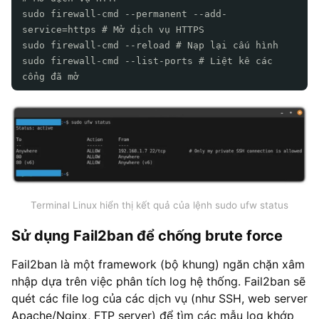
sudo firewall-cmd --permanent --add-
service=https # Mở dịch vụ HTTPS
sudo firewall-cmd --reload # Nạp lại cấu hình
sudo firewall-cmd --list-ports # Liệt kê các
cổng đã mở
Terminal Linux hiển thị kết quả của lệnh sudo ufw status
Sử dụng Fail2ban để chống brute force
Fail2ban là một framework (bộ khung) ngăn chặn xâm
nhập dựa trên việc phân tích log hệ thống. Fail2ban sẽ
quét các file log của các dịch vụ (như SSH, web server
Apache/Nginx, FTP server) để tìm các mẫu log khớp