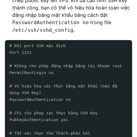
chép public key lên VPS. Khi đã cấu hình SSH key
thành công, bạn có thể vô hiệu hóa hoàn toàn việc
đăng nhập bằng mật khẩu bằng cách đặt
trong file
PasswordAuthentication no
.
/etc/ssh/sshd_config
# Đổi port SSH mặc định
Port 2222
# Không cho phép đăng nhập bằng tài khoản root
PermitRootLogin no
# Vô hiệu hóa xác thực bằng mật khẩu (nếu đã
dùng SSH Key)
PasswordAuthentication no
# Chỉ cho phép xác thực bằng SSH Key
PubkeyAuthentication yes
# Tắt xác thực thử thách-phản hồi