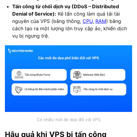
Tấn công từ chối dịch vụ (DDoS – Distributed
Denial of Service):
Kẻ tấn công làm quá tải tài
nguyên của VPS (băng thông,
CPU
,
RAM
) bằng
cách tạo ra một lượng lớn truy cập ảo, khiến dịch
vụ bị ngưng trệ.
Có nhiều mối đe dọa đối với VPS
Hậu quả khi VPS bị tấn công