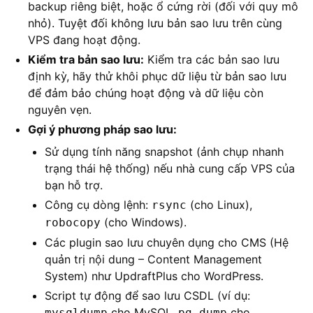
backup riêng biệt, hoặc ổ cứng rời (đối với quy mô
nhỏ). Tuyệt đối không lưu bản sao lưu trên cùng
VPS đang hoạt động.
Kiểm tra bản sao lưu:
Kiểm tra các bản sao lưu
định kỳ, hãy thử khôi phục dữ liệu từ bản sao lưu
để đảm bảo chúng hoạt động và dữ liệu còn
nguyên vẹn.
Gợi ý phương pháp sao lưu:
Sử dụng tính năng snapshot (ảnh chụp nhanh
trạng thái hệ thống) nếu nhà cung cấp VPS của
bạn hỗ trợ.
Công cụ dòng lệnh:
(cho Linux),
rsync
(cho Windows).
robocopy
Các plugin sao lưu chuyên dụng cho CMS (Hệ
quản trị nội dung – Content Management
System) như UpdraftPlus cho WordPress.
Script tự động để sao lưu CSDL (ví dụ:
cho MySQL,
cho
mysqldump
pg_dump