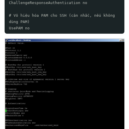
ChallengeResponseAuthentication no
# Vô hiệu hóa PAM cho SSH (cân nhắc, nếu không
dùng PAM)
UsePAM no