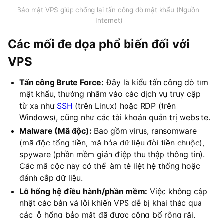
Bảo mật VPS giúp chống lại tấn công dò mật khẩu (Nguồn:
Internet)
Các mối đe dọa phổ biến đối với
VPS
Tấn công Brute Force:
Đây là kiểu tấn công dò tìm
mật khẩu, thường nhắm vào các dịch vụ truy cập
từ xa như
SSH
(trên Linux) hoặc RDP (trên
Windows), cũng như các tài khoản quản trị website.
Malware (Mã độc):
Bao gồm virus, ransomware
(mã độc tống tiền, mã hóa dữ liệu đòi tiền chuộc),
spyware (phần mềm gián điệp thu thập thông tin).
Các mã độc này có thể làm tê liệt hệ thống hoặc
đánh cắp dữ liệu.
Lỗ hổng hệ điều hành/phần mềm:
Việc không cập
nhật các bản vá lỗi khiến VPS dễ bị khai thác qua
các lỗ hổng bảo mật đã được công bố rộng rãi.