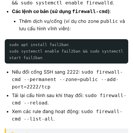
.
&& sudo systemctl enable firewalld
Các lệnh cơ bản (sử dụng
)
:
firewall-cmd
Thêm dịch vụ/cổng (ví dụ cho zone
và
public
lưu cấu hình vĩnh viễn):
sudo apt install fail2ban
sudo systemctl enable fail2ban && sudo systemctl
start fail2ban
Nếu đổi cổng SSH sang 2222:
sudo firewall-
cmd --permanent --zone=public --add-
port=2222/tcp
Tải lại cấu hình sau khi thay đổi:
sudo firewall-
.
cmd --reload
Xem các rule đang hoạt động:
sudo firewall-
.
cmd --list-all