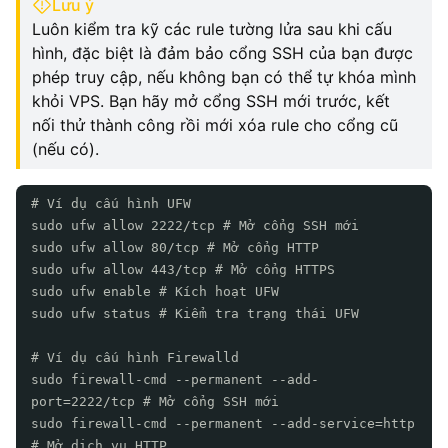
Lưu ý
Luôn kiểm tra kỹ các rule tường lửa sau khi cấu
hình, đặc biệt là đảm bảo cổng SSH của bạn được
phép truy cập, nếu không bạn có thể tự khóa mình
khỏi VPS. Bạn hãy mở cổng SSH mới trước, kết
nối thử thành công rồi mới xóa rule cho cổng cũ
(nếu có).
# Ví dụ cấu hình UFW
sudo ufw allow 2222/tcp # Mở cổng SSH mới
sudo ufw allow 80/tcp # Mở cổng HTTP
sudo ufw allow 443/tcp # Mở cổng HTTPS
sudo ufw enable # Kích hoạt UFW
sudo ufw status # Kiểm tra trạng thái UFW
# Ví dụ cấu hình Firewalld
sudo firewall-cmd --permanent --add-
port=2222/tcp # Mở cổng SSH mới
sudo firewall-cmd --permanent --add-service=http
# Mở dịch vụ HTTP