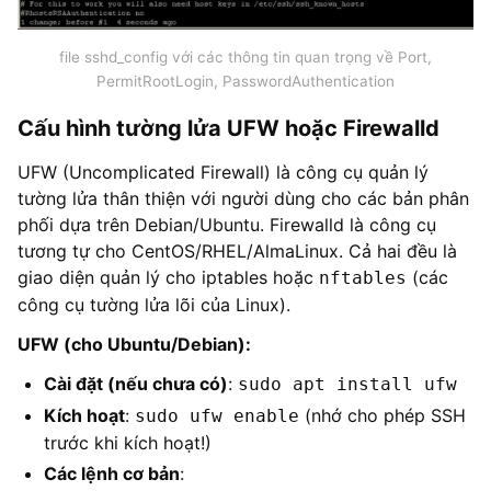
file sshd_config với các thông tin quan trọng về Port,
PermitRootLogin, PasswordAuthentication
Cấu hình tường lửa UFW hoặc Firewalld
UFW (Uncomplicated Firewall) là công cụ quản lý
tường lửa thân thiện với người dùng cho các bản phân
phối dựa trên Debian/Ubuntu. Firewalld là công cụ
tương tự cho CentOS/RHEL/AlmaLinux. Cả hai đều là
giao diện quản lý cho iptables hoặc
(các
nftables
công cụ tường lửa lõi của Linux).
UFW (cho Ubuntu/Debian):
Cài đặt (nếu chưa có)
:
sudo apt install ufw
Kích hoạt
:
(nhớ cho phép SSH
sudo ufw enable
trước khi kích hoạt!)
Các lệnh cơ bản
: