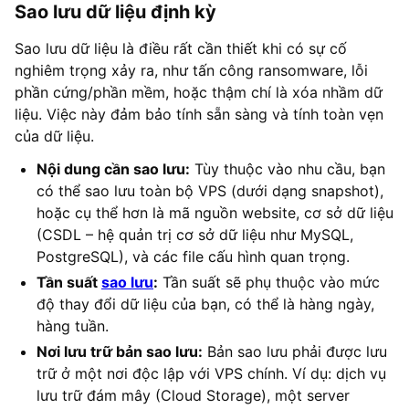
Sao lưu dữ liệu định kỳ
Sao lưu dữ liệu là điều rất cần thiết khi có sự cố
nghiêm trọng xảy ra, như tấn công ransomware, lỗi
phần cứng/phần mềm, hoặc thậm chí là xóa nhầm dữ
liệu. Việc này đảm bảo tính sẵn sàng và tính toàn vẹn
của dữ liệu.
Nội dung cần sao lưu:
Tùy thuộc vào nhu cầu, bạn
có thể sao lưu toàn bộ VPS (dưới dạng snapshot),
hoặc cụ thể hơn là mã nguồn website, cơ sở dữ liệu
(CSDL – hệ quản trị cơ sở dữ liệu như MySQL,
PostgreSQL), và các file cấu hình quan trọng.
Tần suất
sao lưu
:
Tần suất sẽ phụ thuộc vào mức
độ thay đổi dữ liệu của bạn, có thể là hàng ngày,
hàng tuần.
Nơi lưu trữ bản sao lưu:
Bản sao lưu phải được lưu
trữ ở một nơi độc lập với VPS chính. Ví dụ: dịch vụ
lưu trữ đám mây (Cloud Storage), một server