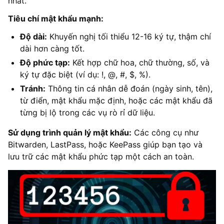
nhất.
Tiêu chí mật khẩu mạnh:
Độ dài:
Khuyến nghị tối thiểu 12-16 ký tự, thậm chí
dài hơn càng tốt.
Độ phức tạp:
Kết hợp chữ hoa, chữ thường, số, và
ký tự đặc biệt (ví dụ: !, @, #, $, %).
Tránh:
Thông tin cá nhân dễ đoán (ngày sinh, tên),
từ điển, mật khẩu mặc định, hoặc các mật khẩu đã
từng bị lộ trong các vụ rò rỉ dữ liệu.
Sử dụng trình quản lý mật khẩu:
Các công cụ như
Bitwarden, LastPass, hoặc KeePass giúp bạn tạo và
lưu trữ các mật khẩu phức tạp một cách an toàn.