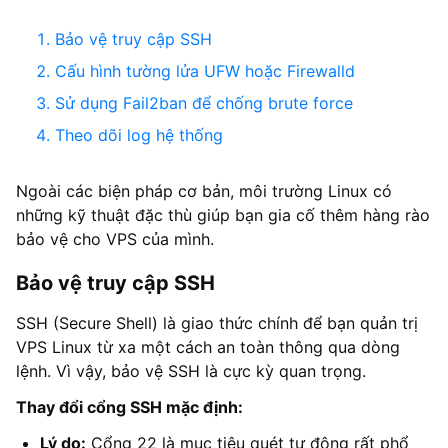
Bảo vệ truy cập SSH
Cấu hình tường lửa UFW hoặc Firewalld
Sử dụng Fail2ban để chống brute force
Theo dõi log hệ thống
Ngoài các biện pháp cơ bản, môi trường Linux có
những kỹ thuật đặc thù giúp bạn gia cố thêm hàng rào
bảo vệ cho VPS của mình.
Bảo vệ truy cập SSH
SSH (Secure Shell) là giao thức chính để bạn quản trị
VPS Linux từ xa một cách an toàn thông qua dòng
lệnh. Vì vậy, bảo vệ SSH là cực kỳ quan trọng.
Thay đổi cổng SSH mặc định:
Lý do:
Cổng 22 là mục tiêu quét tự động rất phổ