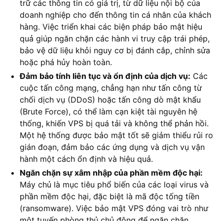
trữ các thông tin có giá trị, từ dữ liệu nội bộ của
doanh nghiệp cho đến thông tin cá nhân của khách
hàng. Việc triển khai các biện pháp bảo mật hiệu
quả giúp ngăn chặn các hành vi truy cập trái phép,
bảo vệ dữ liệu khỏi nguy cơ bị đánh cắp, chỉnh sửa
hoặc phá hủy hoàn toàn.
Đảm bảo tính liên tục và ổn định của dịch vụ:
Các
cuộc tấn công mạng, chẳng hạn như tấn công từ
chối dịch vụ (DDoS) hoặc tấn công dò mật khẩu
(Brute Force), có thể làm cạn kiệt tài nguyên hệ
thống, khiến VPS bị quá tải và không thể phản hồi.
Một hệ thống được bảo mật tốt sẽ giảm thiểu rủi ro
gián đoạn, đảm bảo các ứng dụng và dịch vụ vận
hành một cách ổn định và hiệu quả.
Ngăn chặn sự xâm nhập của phần mềm độc hại:
Máy chủ là mục tiêu phổ biến của các loại virus và
phần mềm độc hại, đặc biệt là mã độc tống tiền
(ransomware). Việc bảo mật VPS đóng vai trò như
một tuyến phòng thủ chủ động để ngăn chặn