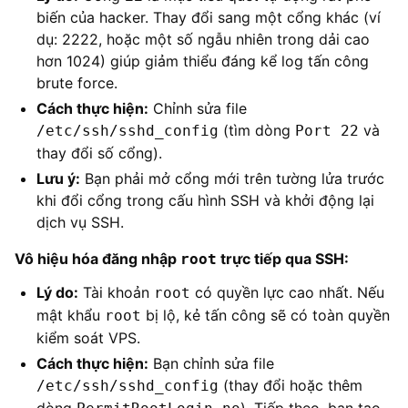
biến của hacker. Thay đổi sang một cổng khác (ví
dụ: 2222, hoặc một số ngẫu nhiên trong dải cao
hơn 1024) giúp giảm thiểu đáng kể log tấn công
brute force.
Cách thực hiện:
Chỉnh sửa file
(tìm dòng
và
/etc/ssh/sshd_config
Port 22
thay đổi số cổng).
Lưu ý:
Bạn phải mở cổng mới trên tường lửa trước
khi đổi cổng trong cấu hình SSH và khởi động lại
dịch vụ SSH.
Vô hiệu hóa đăng nhập
trực tiếp qua SSH:
root
Lý do:
Tài khoản
có quyền lực cao nhất. Nếu
root
mật khẩu
bị lộ, kẻ tấn công sẽ có toàn quyền
root
kiểm soát VPS.
Cách thực hiện:
Bạn chỉnh sửa file
(thay đổi hoặc thêm
/etc/ssh/sshd_config