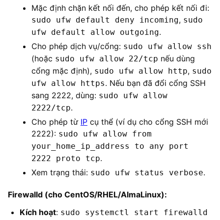
Mặc định chặn kết nối đến, cho phép kết nối đi:
,
sudo ufw default deny incoming
sudo
.
ufw default allow outgoing
Cho phép dịch vụ/cổng:
sudo ufw allow ssh
(hoặc
nếu dùng
sudo ufw allow 22/tcp
cổng mặc định),
,
sudo ufw allow http
sudo
. Nếu bạn đã đổi cổng SSH
ufw allow https
sang 2222, dùng:
sudo ufw allow
.
2222/tcp
Cho phép từ
IP
cụ thể (ví dụ cho cổng SSH mới
2222):
sudo ufw allow from
your_home_ip_address to any port
.
2222 proto tcp
Xem trạng thái:
.
sudo ufw status verbose
Firewalld (cho CentOS/RHEL/AlmaLinux):
Kích hoạt
:
sudo systemctl start firewalld