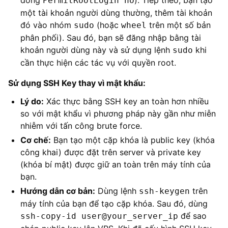
dòng
). Tiếp theo, bạn tạo
PermitRootLogin no
một tài khoản người dùng thường, thêm tài khoản
đó vào nhóm
(hoặc
trên một số bản
sudo
wheel
phân phối). Sau đó, bạn sẽ đăng nhập bằng tài
khoản người dùng này và sử dụng lệnh
khi
sudo
cần thực hiện các tác vụ với quyền root.
Sử dụng SSH Key thay vì mật khẩu:
Lý do:
Xác thực bằng SSH key an toàn hơn nhiều
so với mật khẩu vì phương pháp này gần như miễn
nhiễm với tấn công brute force.
Cơ chế:
Bạn tạo một cặp khóa là public key (khóa
công khai) được đặt trên server và private key
(khóa bí mật) được giữ an toàn trên máy tính của
bạn.
Hướng dẫn cơ bản:
Dùng lệnh
trên
ssh-keygen
máy tính của bạn để tạo cặp khóa. Sau đó, dùng
để sao
ssh-copy-id user@your_server_ip