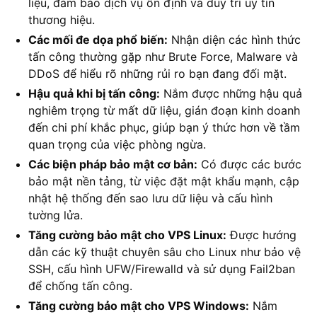
liệu, đảm bảo dịch vụ ổn định và duy trì uy tín
thương hiệu.
Các mối đe dọa phổ biến:
Nhận diện các hình thức
tấn công thường gặp như Brute Force, Malware và
DDoS để hiểu rõ những rủi ro bạn đang đối mặt.
Hậu quả khi bị tấn công:
Nắm được những hậu quả
nghiêm trọng từ mất dữ liệu, gián đoạn kinh doanh
đến chi phí khắc phục, giúp bạn ý thức hơn về tầm
quan trọng của việc phòng ngừa.
Các biện pháp bảo mật cơ bản:
Có được các bước
bảo mật nền tảng, từ việc đặt mật khẩu mạnh, cập
nhật hệ thống đến sao lưu dữ liệu và cấu hình
tường lửa.
Tăng cường bảo mật cho VPS Linux:
Được hướng
dẫn các kỹ thuật chuyên sâu cho Linux như bảo vệ
SSH, cấu hình UFW/Firewalld và sử dụng Fail2ban
để chống tấn công.
Tăng cường bảo mật cho VPS Windows:
Nắm