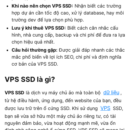
Khi nào nên chọn VPS SSD:
Nhận biết các trường
hợp dự án cần tốc độ cao, xử lý database, hay môi
trường dev để lựa chọn phù hợp.
Lưu ý khi thuê VPS SSD:
Biết cách cân nhắc cấu
hình, nhà cung cấp, backup và chi phí để đưa ra lựa
chọn hiệu quả nhất.
Câu hỏi thường gặp:
Được giải đáp nhanh các thắc
mắc phổ biến về lợi ích SEO, chi phí và định nghĩa
cơ bản của VPS SSD.
VPS SSD là gì?
dữ liệu
VPS SSD
là dịch vụ máy chủ ảo mà toàn bộ
,
từ hệ điều hành, ứng dụng, đến website của bạn, đều
VPS
được lưu trữ trên ổ cứng SSD. Khi sử dụng
SSD,
bạn sẽ vừa sở hữu một máy chủ ảo riêng tư, có tài
nguyên đảm bảo, vừa hoạt động mạnh mẽ, vừa ổn
định nhờ công nghệ ổ cứng SSD. VPS SSD sẽ mang lại