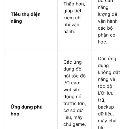
do cần
Thấp hơn,
năng
giúp tiết
Tiêu thụ điện
lượng để
kiệm chi
năng
vận hành
phí vận
các bộ
hành.
phận cơ
học.
Các ứng
Các ứng
dụng
dụng đòi
không đặt
hỏi tốc độ
nặng về
I/O cao:
tốc độ
website
I/O: lưu
động có
trữ,
traffic lớn,
Ứng dụng phù
backup
cơ sở dữ
hợp
dữ liệu,
liệu, máy
máy chủ
chủ game,
file,