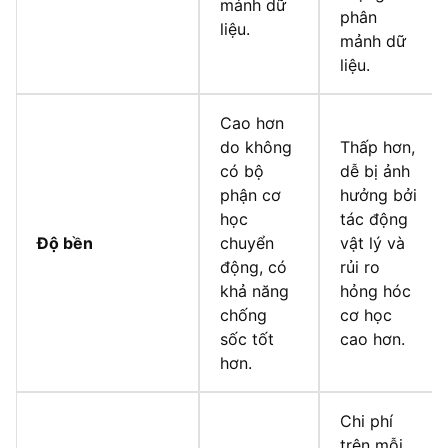
mảnh dữ
phân
liệu.
mảnh dữ
liệu.
Cao hơn
do không
Thấp hơn,
có bộ
dễ bị ảnh
phận cơ
hưởng bởi
học
tác động
Độ bền
chuyển
vật lý và
động, có
rủi ro
khả năng
hỏng hóc
chống
cơ học
sốc tốt
cao hơn.
hơn.
Chi phí
trên mỗi