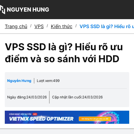
Trang chủ
/
VPS
/
Kiến thức
/
VPS SSD là gì? Hiểu rõ
VPS SSD là gì? Hiểu rõ ưu
điểm và so sánh với HDD
Nguyễn Hưng
Lượt xem:
499
Ngày đăng:
24/03/2026
Cập nhật lần cuối:
24/03/2026