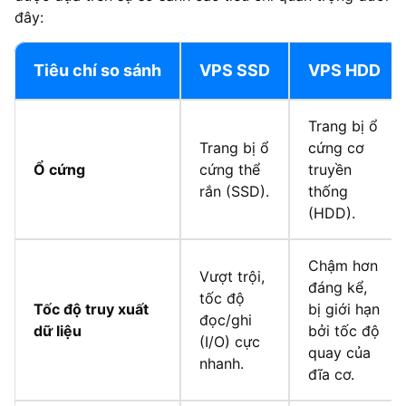
đây:
Tiêu chí so sánh
VPS SSD
VPS HDD
Trang bị ổ
Trang bị ổ
cứng cơ
Ổ cứng
cứng thể
truyền
rắn (SSD).
thống
(HDD).
Chậm hơn
Vượt trội,
đáng kể,
tốc độ
Tốc độ truy xuất
bị giới hạn
đọc/ghi
dữ liệu
bởi tốc độ
(I/O) cực
quay của
nhanh.
đĩa cơ.