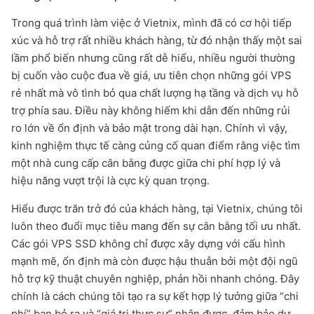
Trong quá trình làm việc ở Vietnix, mình đã có cơ hội tiếp
xúc và hỗ trợ rất nhiều khách hàng, từ đó nhận thấy một sai
lầm phổ biến nhưng cũng rất dễ hiểu, nhiều người thường
bị cuốn vào cuộc đua về giá, ưu tiên chọn những gói VPS
rẻ nhất mà vô tình bỏ qua chất lượng hạ tầng và dịch vụ hỗ
trợ phía sau. Điều này không hiếm khi dẫn đến những rủi
ro lớn về ổn định và bảo mật trong dài hạn. Chính vì vậy,
kinh nghiệm thực tế càng củng cố quan điểm rằng việc tìm
một nhà cung cấp cân bằng được giữa chi phí hợp lý và
hiệu năng vượt trội là cực kỳ quan trọng.
Hiểu được trăn trở đó của khách hàng, tại Vietnix, chúng tôi
luôn theo đuổi mục tiêu mang đến sự cân bằng tối ưu nhất.
Các gói VPS SSD không chỉ được xây dựng với cấu hình
mạnh mẽ, ổn định mà còn được hậu thuẫn bởi một đội ngũ
hỗ trợ kỹ thuật chuyên nghiệp, phản hồi nhanh chóng. Đây
chính là cách chúng tôi tạo ra sự kết hợp lý tưởng giữa “chi
phí” bạn bỏ ra và “giá trị thực sự” nhận được, đảm bảo dự