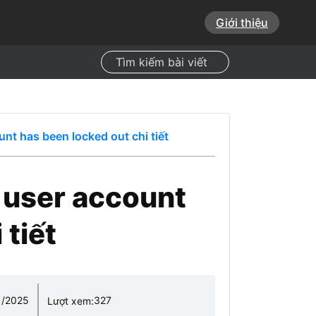
Giới thiệu
Search
unt has been locked out chi tiết
e user account
 tiết
1/2025
327
Lượt xem: