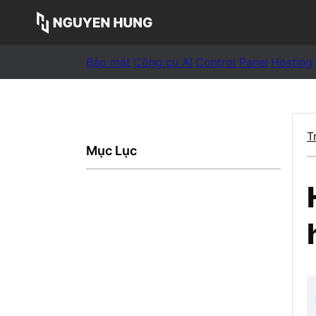
Bảo mật
Công cụ AI
Control Panel
Hosting
T
Mục Lục