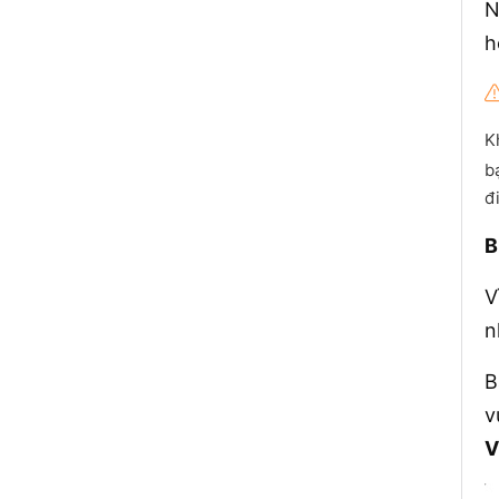
N
h
K
b
đ
B
V
n
B
v
V