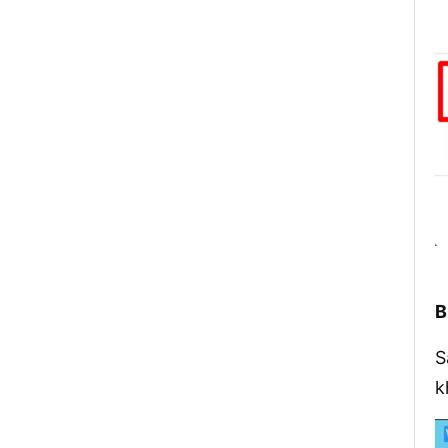
B
S
k