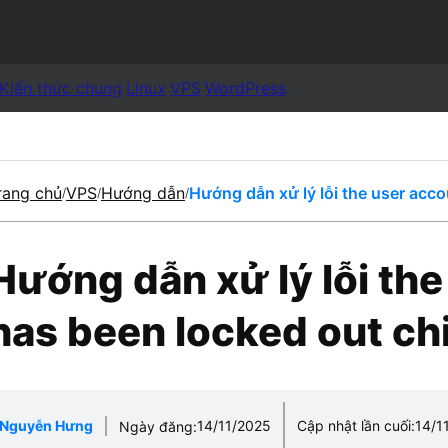
Kiến thức chung
Linux
VPS
WordPress
rang chủ
VPS
Hướng dẫn
Hướng dẫn xử lý lỗi the user acco
/
/
/
Hướng dẫn xử lý lỗi th
has been locked out chi
Nguyễn Hưng
14/11/2025
Cập nhật lần cuối:
14/1
Ngày đăng: