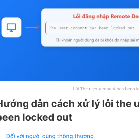
Lỗi The user account has been l
Hướng dẫn cách xử lý lỗi the 
been locked out
Đối với người dùng thông thường