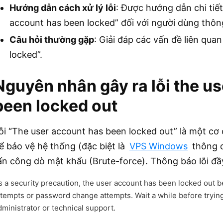
Hướng dẫn cách xử lý lỗi
: Được hướng dẫn chi tiết
account has been locked” đối với người dùng thông
Câu hỏi thường gặp
: Giải đáp các vấn đề liên qua
locked”.
Nguyên nhân gây ra lỗi the u
been locked out
ỗi “The user account has been locked out” là một cơ
ể bảo vệ hệ thống (đặc biệt là
VPS Windows
thông q
ấn công dò mật khẩu (Brute-force). Thông báo lỗi đầ
s a security precaution, the user account has been locked out
ttempts or password change attempts. Wait a while before trying
dministrator or technical support.