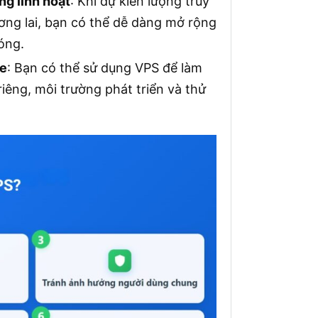
ng linh hoạt
: Khi dự kiến lượng truy
ơng lai, bạn có thể dễ dàng mở rộng
óng.
te
: Bạn có thể sử dụng VPS để làm
êng, môi trường phát triển và thử