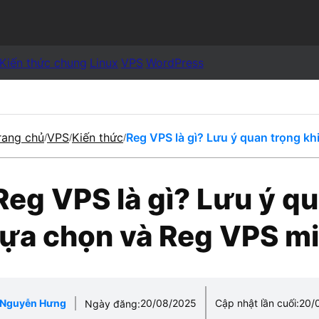
Kiến thức chung
Linux
VPS
WordPress
rang chủ
VPS
Kiến thức
Reg VPS là gì? Lưu ý quan trọng kh
/
/
/
Reg VPS là gì? Lưu ý qu
lựa chọn và Reg VPS mi
Nguyễn Hưng
20/08/2025
Cập nhật lần cuối:
20/
Ngày đăng: