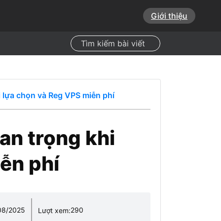
Giới thiệu
Search
i lựa chọn và Reg VPS miễn phí
an trọng khi
ễn phí
08/2025
290
Lượt xem: