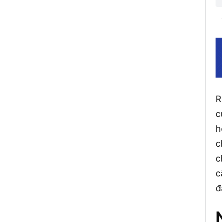
R
c
h
c
c
c
đ