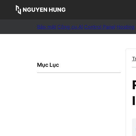
Bảo mật
Công cụ AI
Control Panel
Hosting
T
Mục Lục