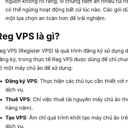
nguồn không rõ ràng, vì chúng tiềm ẩn nhiều rủi ro
có thể ngừng hoạt động bất cứ lúc nào. Các gói dù
một lựa chọn an toàn hơn để trải nghiệm.
Reg VPS là gì?
eg VPS (Register VPS) là quá trình đăng ký sử dụng 
ăng ký, trong thực tế Reg VPS được dùng để chỉ ch
ó một máy chủ ảo để sử dụng:
Đăng ký VPS
: Thực hiện các thủ tục cần thiết với
dịch vụ.
Thuê VPS
: Chỉ việc thuê tài nguyên máy chủ ảo th
hàng năm).
Tạo VPS
: Ám chỉ quá trình khởi tạo máy chủ ảo tr
dịch vụ.